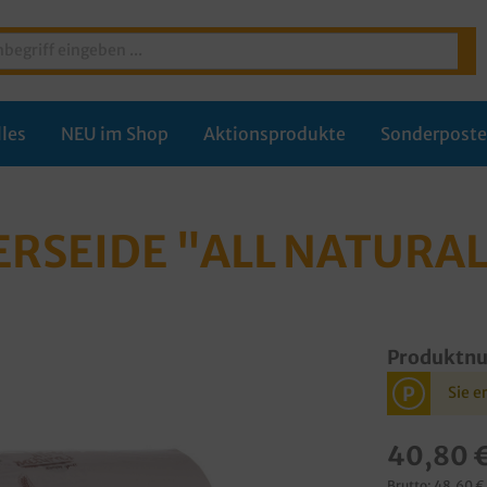
les
NEU im Shop
Aktionsprodukte
Sonderpost
RSEIDE "ALL NATURAL
Produktn
P
Sie e
40,80 
Brutto: 48,60 €