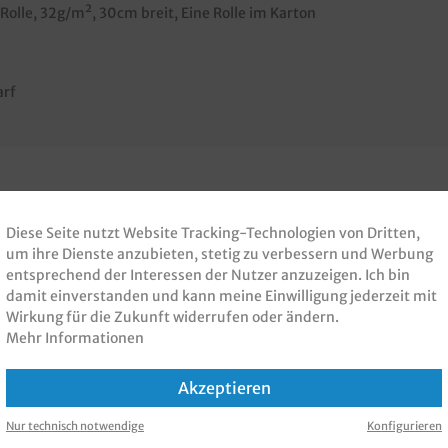
Rolle, 32g/m², 30cm breit, Eine Rolle im Karton
arf
 PRODUKT GEKAUFT H
Diese Seite nutzt Website Tracking-Technologien von Dritten,
um ihre Dienste anzubieten, stetig zu verbessern und Werbung
entsprechend der Interessen der Nutzer anzuzeigen. Ich bin
KAUFT
damit einverstanden und kann meine Einwilligung jederzeit mit
Wirkung für die Zukunft widerrufen oder ändern.
Mehr Informationen
Akzeptieren
Nur technisch notwendige
Konfigurieren