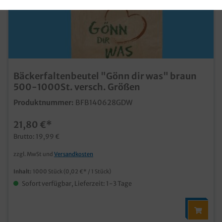
Bäckerfaltenbeutel "Gönn dir was" braun
500-1000St. versch. Größen
Produktnummer:
BFB140628GDW
21,80 €*
Brutto: 19,99 €
zzgl. MwSt und
Versandkosten
Inhalt:
1000 Stück
(0,02 €* / 1 Stück)
Sofort verfügbar, Lieferzeit: 1-3 Tage