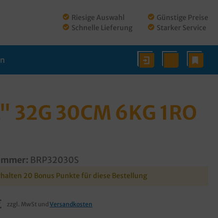
Riesige Auswahl
Günstige Preise
Schnelle Lieferung
Starker Service
en
" 32G 30CM 6KG 1RO
ummer:
BRP32030S
rhalten 20 Bonus Punkte für diese Bestellung
€
zzgl. MwSt und
Versandkosten