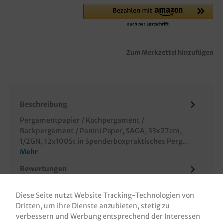
Zum Merkzettel hinzufügen
Beschreibung
Pergamentpapier / Kochpergament /
Backpergament / Panini Paper, SAGA, 33x27cm,
1/2GN, 12x100St in Spenderboxpraktisches Perg…
Mehr
Bewertungen
Informationen zur Produktsicherheit
Diese Seite nutzt Website Tracking-Technologien von
Dritten, um ihre Dienste anzubieten, stetig zu
verbessern und Werbung entsprechend der Interessen