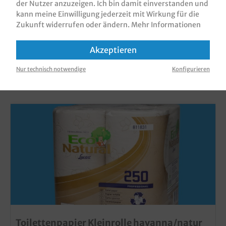
der Nutzer anzuzeigen. Ich bin damit einverstanden und
kann meine Einwilligung jederzeit mit Wirkung für die
Zukunft widerrufen oder ändern.
Mehr Informationen
Akzeptieren
KUNDEN, DIE DIESES PRODUKT GEKAUFT
Nur technisch notwendige
Konfigurieren
HABEN, HABEN AUCH DIESE PRODUKTE
GEKAUFT
Toilettenpapier Kleinrolle havanna/natur