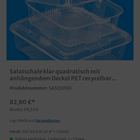
Salatschale klar quadratisch mit
anhängendem Deckel PET recycelbar
versch. Größen
Produktnummer:
SASQ1000
82,80 €*
Brutto: 98,53 €
zzgl. MwSt und
Versandkosten
Inhalt:
320 Stück
(0,26 €* / 1 Stück)
Sofort verfügbar, Lieferzeit: 1-3 Tage