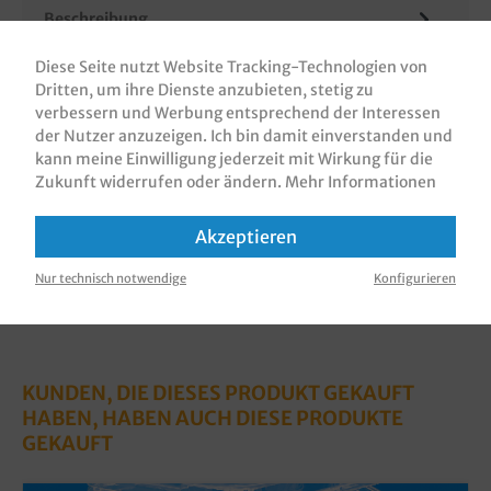
Beschreibung
Salatboxen / Klarsichtboxen / Salat Klappboxen /
Diese Seite nutzt Website Tracking-Technologien von
Salatschalen / Showcase, quadratisch, klar, mit
Dritten, um ihre Dienste anzubieten, stetig zu
anhängendem Deckel, PET rec…
Mehr
verbessern und Werbung entsprechend der Interessen
der Nutzer anzuzeigen. Ich bin damit einverstanden und
Bewertungen
kann meine Einwilligung jederzeit mit Wirkung für die
Informationen zur Produktsicherheit
Zukunft widerrufen oder ändern.
Mehr Informationen
Akzeptieren
Nur technisch notwendige
Konfigurieren
KUNDEN, DIE DIESES PRODUKT GEKAUFT
HABEN, HABEN AUCH DIESE PRODUKTE
GEKAUFT