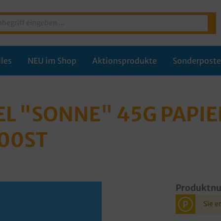
les
NEU im Shop
Aktionsprodukte
Sonderpost
L "SONNE" 45G PAPIE
000ST
Produktn
P
Sie e