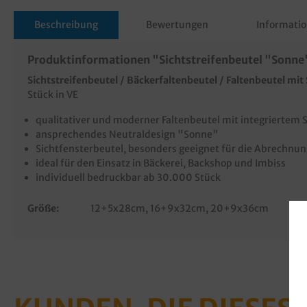
Beschreibung
Bewertungen
Informatio
Produktinformationen "Sichtstreifenbeutel "Sonne"
Sichtstreifenbeutel / Bäckerfaltenbeutel / Faltenbeutel mit 
Stück in VE
qualitativer und moderner Faltenbeutel mit integriertem S
ansprechendes Neutraldesign "Sonne"
Sichtfensterbeutel, besonders geeignet für die Abrechnu
ideal für den Einsatz in Bäckerei, Backshop und Imbiss
individuell bedruckbar ab 30.000 Stück
Größe:
12+5x28cm
, 16+9x32cm
, 20+9x36cm