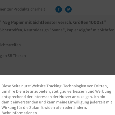
nen zur Produktsicherheit
 45g Papier mit Sichtfenster versch. Größen 1000St"
Sichtstreifen
, Neutraldesign "Sonne", Papier 45g/m² mit Sichtf
ichtstreifen
ng an SB Theken
Diese Seite nutzt Website Tracking-Technologien von Dritten,
um ihre Dienste anzubieten, stetig zu verbessern und Werbung
entsprechend der Interessen der Nutzer anzuzeigen. Ich bin
damit einverstanden und kann meine Einwilligung jederzeit mit
Wirkung für die Zukunft widerrufen oder ändern.
Mehr Informationen