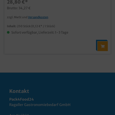
28,80 €*
Brutto: 34,27 €
zzgl. MwSt und
Versandkosten
Inhalt:
250 Stück
(0,12 €* / 1 Stück)
Sofort verfügbar, Lieferzeit: 1-3 Tage
Kontakt
Pack4Food24
Ragaller Gastronomiebedarf GmbH