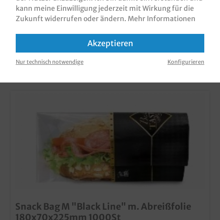
kann meine Einwilligung jederzeit mit Wirkung für die
Zukunft widerrufen oder ändern.
Mehr Informationen
Akzeptieren
KUNDEN, DIE DIESES PRODUKT GEKAUFT
HABEN, HABEN AUCH DIESE PRODUKTE
Nur technisch notwendige
Konfigurieren
GEKAUFT
Snack Bag M "Black Line" m. Abreißfolie
180x70x225mm 1000St