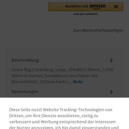
Zum Merkzettel hinzufügen
Beschreibung
Snack Bag / Snackbag, Large, 215x80x225mm, 1.000
Stück im Karton, Snackbeutel aus Papier mit
Klarsichtfolie, 225mm hoch (…
Mehr
Bewertungen
Informationen zur Produktsicherheit
Diese Seite nutzt Website Tracking-Technologien von
Dritten, um ihre Dienste anzubieten, stetig zu
verbessern und Werbung entsprechend der Interessen
der Nutzer anzuzeigen. Ich bin damit einverstanden und