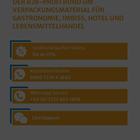
DER B2B-PROFI RUND UM
VERPACKUNGSMATERIAL FÜR
GASTRONOMIE, IMBISS, HOTEL UND
LEBENSMITTELHANDEL
Großverbraucherrabatte
bis zu 15%
Kostenlose Hotline
0800 7225 4 3663
Whatsapp Service
+49 (0) 1575 855 1898
Live Support