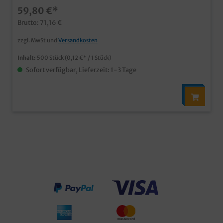
Hochwertiger Neutraldruck moderner Look für Ihr
59,80 €*
Geschäft mit der berühmten Spezialität
Brutto: 71,16 €
zzgl. MwSt und
Versandkosten
Inhalt:
500 Stück
(0,12 €* / 1 Stück)
Sofort verfügbar, Lieferzeit: 1-3 Tage