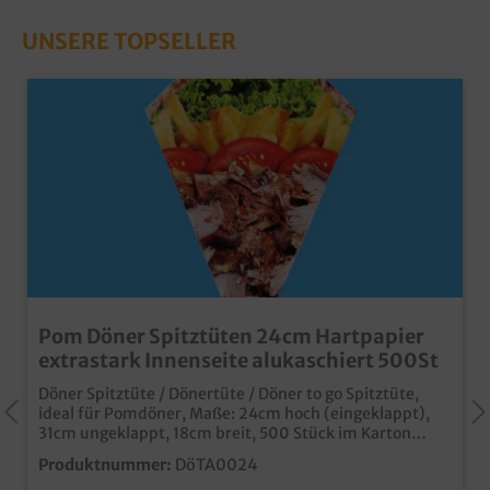
UNSERE TOPSELLER
Pom Döner Spitztüten 24cm Hartpapier
extrastark Innenseite alukaschiert 500St
Döner Spitztüte / Dönertüte / Döner to go Spitztüte,
ideal für Pomdöner, Maße: 24cm hoch (eingeklappt),
31cm ungeklappt, 18cm breit, 500 Stück im Karton
Alukaschierte Innenseite für bestmögliches
Produktnummer:
DöTA0024
Warmhalten Fettdicht und lebensmittelecht