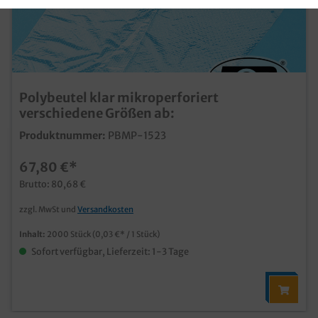
Polybeutel klar mikroperforiert
verschiedene Größen ab:
Produktnummer:
PBMP-1523
67,80 €*
Brutto: 80,68 €
zzgl. MwSt und
Versandkosten
Inhalt:
2000 Stück
(0,03 €* / 1 Stück)
Sofort verfügbar, Lieferzeit: 1-3 Tage