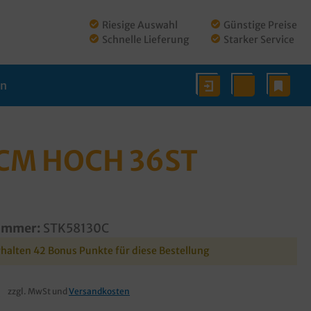
Riesige Auswahl
Günstige Preise
Schnelle Lieferung
Starker Service
en
CM HOCH 36ST
ummer:
STK58130C
rhalten 42 Bonus Punkte für diese Bestellung
€
zzgl. MwSt und
Versandkosten