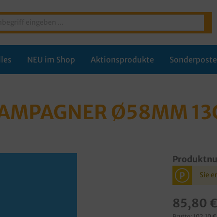
les
NEU im Shop
Aktionsprodukte
Sonderpost
AMPAGNER Ø58MM 13
Produktn
P
Sie e
85,80 
Brutto: 102,10 €