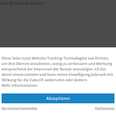
 UV, 36 Stück in VE (6x6)
 PRODUKT GEKAUFT H
Diese Seite nutzt Website Tracking-Technologien von Dritten,
um ihre Dienste anzubieten, stetig zu verbessern und Werbung
KAUFT
entsprechend der Interessen der Nutzer anzuzeigen. Ich bin
damit einverstanden und kann meine Einwilligung jederzeit mit
Wirkung für die Zukunft widerrufen oder ändern.
Mehr Informationen
Akzeptieren
Nur technisch notwendige
Konfigurieren