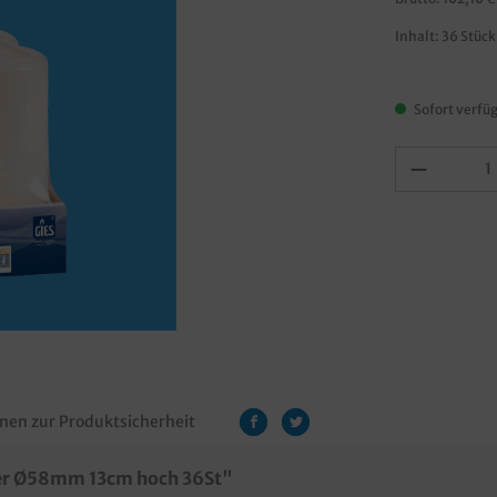
Inhalt:
36 Stüc
Sofort verfüg
nen zur Produktsicherheit
er Ø58mm 13cm hoch 36St"