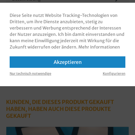
Sushiboxen / Sushi Take Away Kartons / Sushi to go
Box, schwarz, mit Sichtfenster, innen weiß,
Diese Seite nutzt Website Tracking-Technologien von
Automatikkarton einteilig, ve…
Mehr
Dritten, um ihre Dienste anzubieten, stetig zu
verbessern und Werbung entsprechend der Interessen
Bewertungen
der Nutzer anzuzeigen. Ich bin damit einverstanden und
kann meine Einwilligung jederzeit mit Wirkung für die
Informationen zur Produktsicherheit
Zukunft widerrufen oder ändern.
Mehr Informationen
Akzeptieren
Nur technisch notwendige
Konfigurieren
KUNDEN, DIE DIESES PRODUKT GEKAUFT
HABEN, HABEN AUCH DIESE PRODUKTE
GEKAUFT