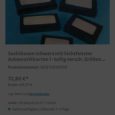
Sushiboxen schwarz mit Sichtfenster
Automatikkarton 1-teilig versch. Größen
zur Auswahl
Produktnummer:
SBSF16010050
72,80 €*
Brutto: 69,97 €
zzgl. MwSt und
Versandkosten
Inhalt:
170 Stück
(0,35 €* / 1 Stück)
Sofort verfügbar, Lieferzeit: 1-3 Tage