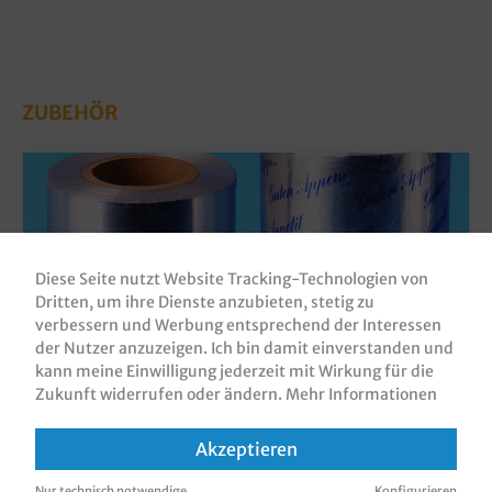
ZUBEHÖR
Diese Seite nutzt Website Tracking-Technologien von
Dritten, um ihre Dienste anzubieten, stetig zu
verbessern und Werbung entsprechend der Interessen
der Nutzer anzuzeigen. Ich bin damit einverstanden und
kann meine Einwilligung jederzeit mit Wirkung für die
Zukunft widerrufen oder ändern.
Mehr Informationen
Thermo Siegelfolie Aluminium 245mm /
250m 1Ro
Akzeptieren
Produktnummer:
TSF245250
Nur technisch notwendige
Konfigurieren