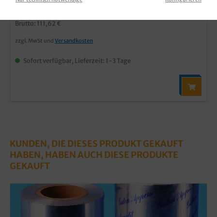
93,80 €*
Brutto: 111,62 €
zzgl. MwSt und
Versandkosten
Sofort verfügbar, Lieferzeit: 1-3 Tage
KUNDEN, DIE DIESES PRODUKT GEKAUFT
HABEN, HABEN AUCH DIESE PRODUKTE
GEKAUFT