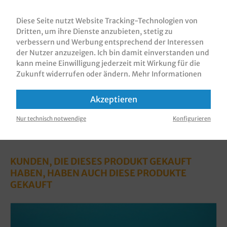
Transportbox / Warmhaltebox / Thermobox,
Styropor, verschiedene Größen gemäß Auswahl, z.B.
Diese Seite nutzt Website Tracking-Technologien von
für Pizzakarton, Menüschalen, Gas…
Mehr
Dritten, um ihre Dienste anzubieten, stetig zu
verbessern und Werbung entsprechend der Interessen
Bewertungen
der Nutzer anzuzeigen. Ich bin damit einverstanden und
Informationen zur Produktsicherheit
kann meine Einwilligung jederzeit mit Wirkung für die
Zukunft widerrufen oder ändern.
Mehr Informationen
Akzeptieren
Nur technisch notwendige
Konfigurieren
KUNDEN, DIE DIESES PRODUKT GEKAUFT
HABEN, HABEN AUCH DIESE PRODUKTE
GEKAUFT