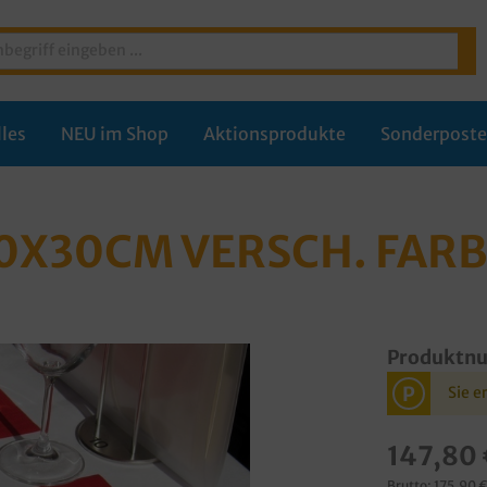
les
NEU im Shop
Aktionsprodukte
Sonderpost
40X30CM VERSCH. FAR
Produktn
P
Sie e
147,80 
Brutto: 175,90 