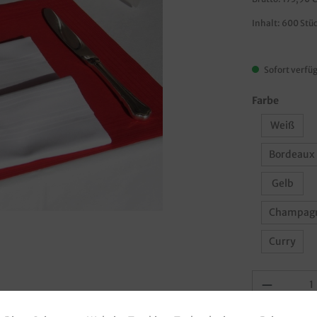
Inhalt:
600 Stü
Sofort verfüg
Farbe
Weiß
Bordeaux
Gelb
Champag
Curry