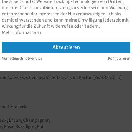
Diese Seite nutzt Website Tracking-Technologien von Dritten,
um ihre Dienste anzubieten, stetig zu verbessern und Werbung
entsprechend der Interessen der Nutzer anzuzeigen. Ich bin
damit einverstanden und kann meine Einwilligung jederzeit mit
Wirkung für die Zukunft widerrufen oder ändern.
Mehr Informationen
Akzeptieren
nen zur Produktsicherheit
Nur technisch notwendige
Konfigurieren
versch. Farben 600St"
ene Farben nach Auswahl
, 600 Stück im Karton (6x100 Stück)
und Hotellerie
eaux
, Braun
, Champagner
,
e
, Rosa
, Rosa light
, Rot
,