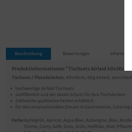
Beschreibung
Bewertungen
Informatio
Produktinformationen "Tischsets Airlaid 40x30cm 
Tischsets / Platzdeckchen
, 40x30cm, 60g Airlaid,
verschied
hochwertige Airlaid Tischsets
stoffähnlich und der ideale Schutz für Ihre Tischdecken
Zahlreiche qualitative Farben erhältlich
für den anspruchsvollen Einsatz in Gastronomie, Catering 
Farbe:
Apfelgrün
, Apricot
, Aqua Blau
, Aubergine
, Blau
, Bord
Creme
, Curry
, Gelb
, Grau
, Grün
, Hellblau
, Kiwi
, Pflaum