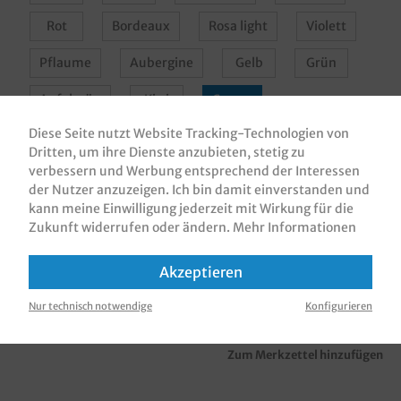
Rot
Bordeaux
Rosa light
Violett
Pflaume
Aubergine
Gelb
Grün
Apfelgrün
Kiwi
Creme
Diese Seite nutzt Website Tracking-Technologien von
Champagner
Apricot
Braun
Grau
Dritten, um ihre Dienste anzubieten, stetig zu
verbessern und Werbung entsprechend der Interessen
Terracotta
Curry
Schwarz
der Nutzer anzuzeigen. Ich bin damit einverstanden und
kann meine Einwilligung jederzeit mit Wirkung für die
Zukunft widerrufen oder ändern.
Mehr Informationen
In den Warenkorb
Akzeptieren
Nur technisch notwendige
Konfigurieren
Zum Merkzettel hinzufügen