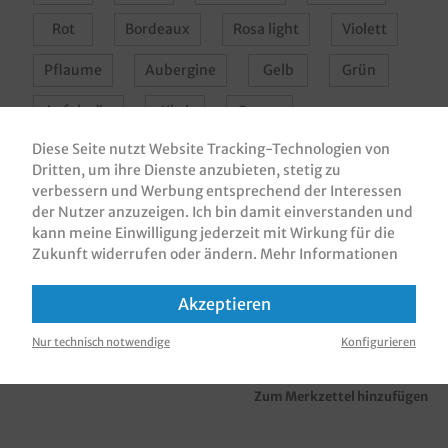
Rot
Bordeaux
Rosa light
Violett
Pflaume
Aubergine
Gelb
Grün
Apfelgrün
Kiwi
Creme
Diese Seite nutzt Website Tracking-Technologien von
Champagner
Apricot
Braun
Grau
Dritten, um ihre Dienste anzubieten, stetig zu
verbessern und Werbung entsprechend der Interessen
Terracotta
Curry
Schwarz
der Nutzer anzuzeigen. Ich bin damit einverstanden und
kann meine Einwilligung jederzeit mit Wirkung für die
Zukunft widerrufen oder ändern.
Mehr Informationen
In den Warenkorb
Akzeptieren
Nur technisch notwendige
Konfigurieren
Zum Merkzettel hinzufügen