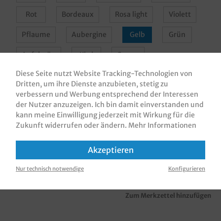
Rot
Bordeaux
Rosa light
Violett
Pflaume
Aubergine
Gelb
Grün
Apfelgrün
Kiwi
Creme
Diese Seite nutzt Website Tracking-Technologien von
Champagner
Apricot
Braun
Grau
Dritten, um ihre Dienste anzubieten, stetig zu
verbessern und Werbung entsprechend der Interessen
Terracotta
Curry
Schwarz
der Nutzer anzuzeigen. Ich bin damit einverstanden und
kann meine Einwilligung jederzeit mit Wirkung für die
Zukunft widerrufen oder ändern.
Mehr Informationen
In den Warenkorb
Akzeptieren
Nur technisch notwendige
Konfigurieren
Zum Merkzettel hinzufügen