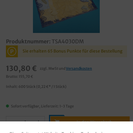
Produktnummer:
TSA4030DM
P
Sie erhalten 65 Bonus Punkte für diese Bestellung
130,80 €
zzgl. MwSt und
Versandkosten
Brutto: 155,70 €
Inhalt:
600 Stück
(0,22 €* / 1 Stück)
Sofort verfügbar, Lieferzeit: 1-3 Tage
In den Warenkorb