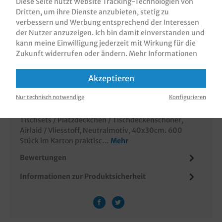
Diese Seite nutzt Website Tracking-Technologien von
Dritten, um ihre Dienste anzubieten, stetig zu
verbessern und Werbung entsprechend der Interessen
der Nutzer anzuzeigen. Ich bin damit einverstanden und
kann meine Einwilligung jederzeit mit Wirkung für die
Zum Merkzettel hinzufügen
Zukunft widerrufen oder ändern.
Mehr Informationen
Akzeptieren
Nur technisch notwendige
Konfigurieren
Beschreibung
Tischsets / Platzdeckchen / Tischdeckenschoner,
Airlaid / Vliesstoff, Neutralmotiv, 40x30cm. 600
Stück im Karton praktisc…
Mehr
Bewertungen
Informationen zur Produktsicherheit