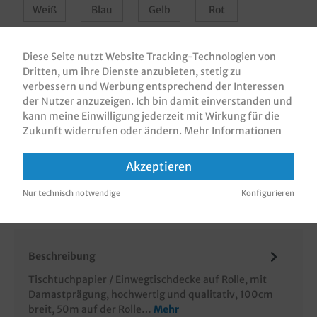
Weiß
Blau
Gelb
Rot
Bayrische Raute
Diese Seite nutzt Website Tracking-Technologien von
Dritten, um ihre Dienste anzubieten, stetig zu
In den Warenkorb
verbessern und Werbung entsprechend der Interessen
der Nutzer anzuzeigen. Ich bin damit einverstanden und
kann meine Einwilligung jederzeit mit Wirkung für die
Zukunft widerrufen oder ändern.
Mehr Informationen
Akzeptieren
Zum Merkzettel hinzufügen
Nur technisch notwendige
Konfigurieren
Beschreibung
Tischtuchpapier / Einwegtischdecke auf Rolle, mit
Damastprägung, hochwertig und qualitativ, 100cm
breit, 50m auf der Rolle…
Mehr