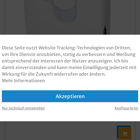
Diese Seite nutzt Website Tracking-Technologien von Dritten,
Handtuchrollen Spender Autocut weiß 1St
um ihre Dienste anzubieten, stetig zu verbessern und Werbung
entsprechend der Interessen der Nutzer anzuzeigen. Ich bin
damit einverstanden und kann meine Einwilligung jederzeit mit
Produktnummer:
PHTSKW
Wirkung für die Zukunft widerrufen oder ändern.
Mehr Informationen
103,80 €*
Brutto: 123,52 €
Akzeptieren
zzgl. MwSt und
Versandkosten
Nur technisch notwendige
Konfigurieren
Sofort verfügbar, Lieferzeit: 1-3 Tage