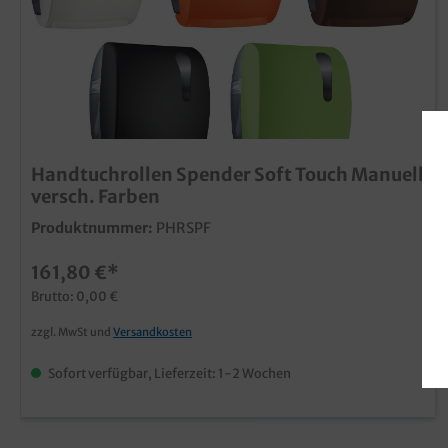
Handtuchrollen Spender Soft Touch Manuell
versch. Farben
Produktnummer:
PHRSPF
161,80 €*
Brutto: 0,00 €
zzgl. MwSt und
Versandkosten
Sofort verfügbar, Lieferzeit: 1-2 Wochen