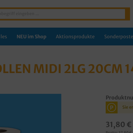
les
NEU im Shop
Aktionsprodukte
Sonderpost
LEN MIDI 2LG 20CM 1
Produktn
P
Sie e
31,80 €
Brutto: 37,80 €