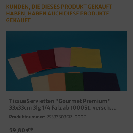
KUNDEN, DIE DIESES PRODUKT GEKAUFT
HABEN, HABEN AUCH DIESE PRODUKTE
GEKAUFT
Tissue Servietten "Gourmet Premium"
33x33cm 3lg 1/4 Falz ab 1000St. versch.
Farben wählbar
Produktnummer:
PS333303GP-0007
59,80 €*