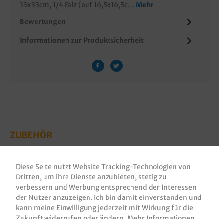
33x33cm, 1/4 Falz (auf 16,5x16,5c…
Mehr
Bewertungen
Informationen zur Produktsicherheit
ZUBEHÖR
Diese Seite nutzt Website Tracking-Technologien von
Dritten, um ihre Dienste anzubieten, stetig zu
verbessern und Werbung entsprechend der Interessen
der Nutzer anzuzeigen. Ich bin damit einverstanden und
kann meine Einwilligung jederzeit mit Wirkung für die
Zukunft widerrufen oder ändern.
Mehr Informationen