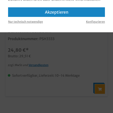
Akzeptieren
Nur technisch notwendige
Konfigurieren
Serviettenhalter Chrom inkl. Gewicht f.
Servietten 33x33cm
Produktnummer:
PSH3333
24,80 €*
Brutto: 29,51 €
zzgl. MwSt und
Versandkosten
Sofort verfügbar, Lieferzeit: 10-14 Werktage