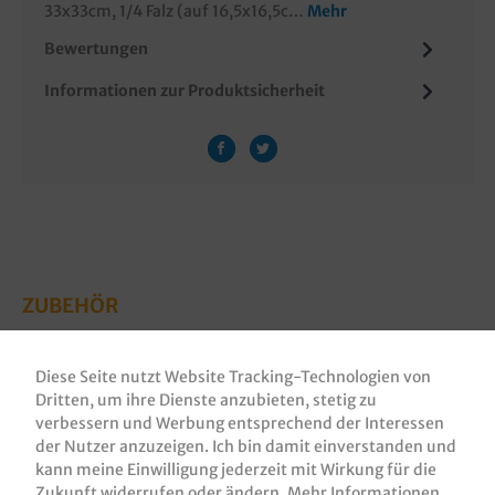
33x33cm, 1/4 Falz (auf 16,5x16,5c…
Mehr
Bewertungen
Informationen zur Produktsicherheit
ZUBEHÖR
Diese Seite nutzt Website Tracking-Technologien von
Dritten, um ihre Dienste anzubieten, stetig zu
verbessern und Werbung entsprechend der Interessen
der Nutzer anzuzeigen. Ich bin damit einverstanden und
kann meine Einwilligung jederzeit mit Wirkung für die
Zukunft widerrufen oder ändern.
Mehr Informationen