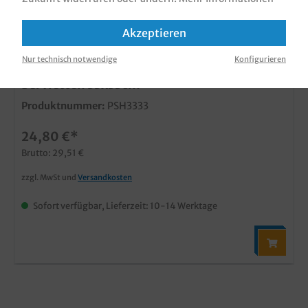
Akzeptieren
Nur technisch notwendige
Konfigurieren
Serviettenhalter Chrom inkl. Gewicht f.
Servietten 33x33cm
Produktnummer:
PSH3333
24,80 €*
Brutto: 29,51 €
zzgl. MwSt und
Versandkosten
Sofort verfügbar, Lieferzeit: 10-14 Werktage