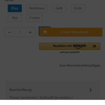
Blau
Bordeaux
Gelb
Grün
Rot
Creme
In den Warenkorb
Zum Merkzettel hinzufügen
Beschreibung
Tissue Servietten / Zellstoff Servietten /
Papierservietten / Einmalservietten / Napkins,