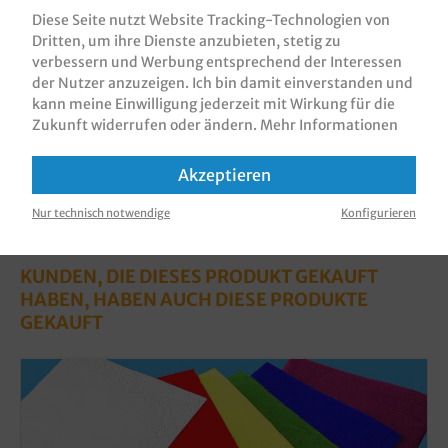
33x33cm, 1/8 Falz (auf 16,5x8,25cm…
Mehr
Diese Seite nutzt Website Tracking-Technologien von
Dritten, um ihre Dienste anzubieten, stetig zu
Bewertungen
verbessern und Werbung entsprechend der Interessen
Informationen zur Produktsicherheit
der Nutzer anzuzeigen. Ich bin damit einverstanden und
kann meine Einwilligung jederzeit mit Wirkung für die
Zukunft widerrufen oder ändern.
Mehr Informationen
Akzeptieren
Nur technisch notwendige
Konfigurieren
KUNDEN, DIE DIESES PRODUKT GEKAUFT
HABEN, HABEN AUCH DIESE PRODUKTE
GEKAUFT