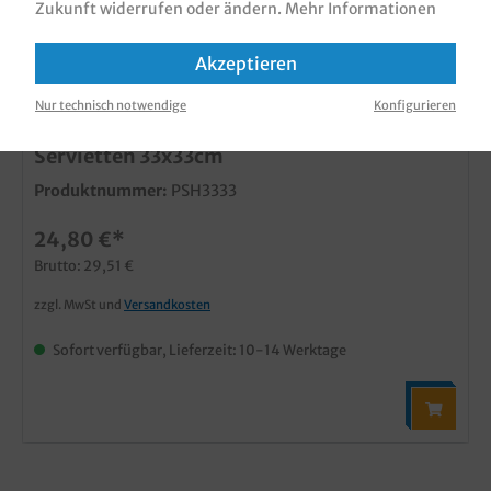
Zukunft widerrufen oder ändern.
Mehr Informationen
Akzeptieren
Nur technisch notwendige
Konfigurieren
Serviettenhalter Chrom inkl. Gewicht f.
Servietten 33x33cm
Produktnummer:
PSH3333
24,80 €*
Brutto: 29,51 €
zzgl. MwSt und
Versandkosten
Sofort verfügbar, Lieferzeit: 10-14 Werktage