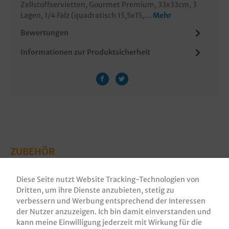
Zellstoffservietten, Gourmet Premium, 33x33cm, 3
Lagen, 1/4 Falz (quadratisch 15,5x15,…
Mehr
Bewertungen
Informationen zur Produktsicherheit
ZUBEHÖR
Diese Seite nutzt Website Tracking-Technologien von
Dritten, um ihre Dienste anzubieten, stetig zu
verbessern und Werbung entsprechend der Interessen
der Nutzer anzuzeigen. Ich bin damit einverstanden und
kann meine Einwilligung jederzeit mit Wirkung für die