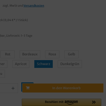
€
zzgl. MwSt und
Versandkosten
ück
(0,04 €* / 1 Stück)
bar, Lieferzeit: 1-3 Tage
Rot
Bordeaux
Rosa
Gelb
ner
Apricot
Schwarz
Dunkelgrün
au
In den Warenkorb