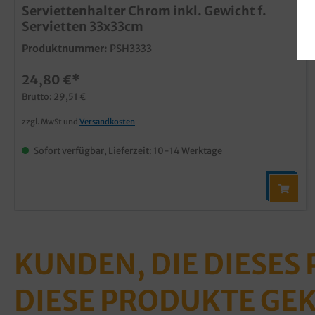
Serviettenhalter Chrom inkl. Gewicht f.
Servietten 33x33cm
Produktnummer:
PSH3333
24,80 €*
Brutto: 29,51 €
zzgl. MwSt und
Versandkosten
Sofort verfügbar, Lieferzeit: 10-14 Werktage
KUNDEN, DIE DIESES
DIESE PRODUKTE GE