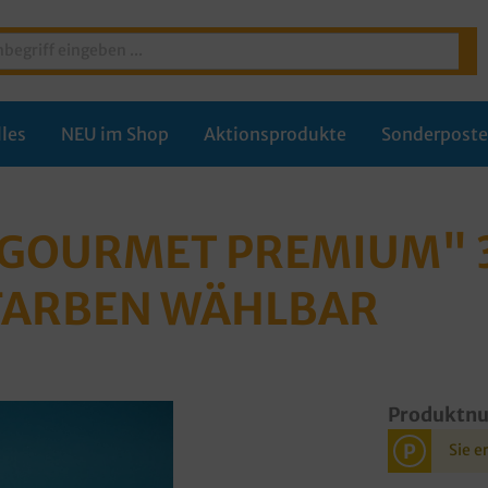
les
NEU im Shop
Aktionsprodukte
Sonderpost
"GOURMET PREMIUM" 3
 FARBEN WÄHLBAR
Produktn
P
Sie e