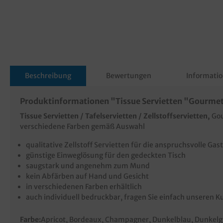
Beschreibung
Bewertungen
Informatio
Produktinformationen "Tissue Servietten "Gourmet 
Tissue Servietten / Tafelservietten / Zellstoffservietten,
Gou
verschiedene Farben gemäß Auswahl
qualitative Zellstoff Servietten für die anspruchsvolle Ga
günstige Einweglösung für den gedeckten Tisch
saugstark und angenehm zum Mund
kein Abfärben auf Hand und Gesicht
in verschiedenen Farben erhältlich
auch individuell bedruckbar, fragen Sie einfach unseren 
Farbe:
Apricot
, Bordeaux
, Champagner
, Dunkelblau
, Dunkel