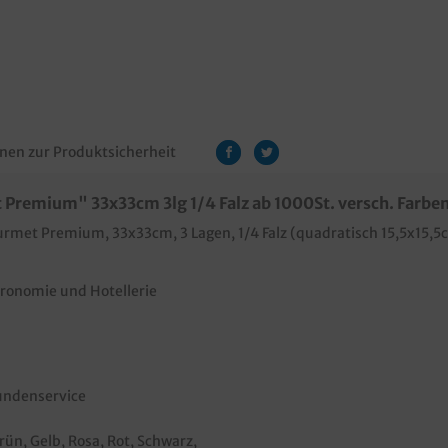
nen zur Produktsicherheit
Premium" 33x33cm 3lg 1/4 Falz ab 1000St. versch. Farbe
rmet Premium, 33x33cm, 3 Lagen, 1/4 Falz (quadratisch 15,5x15,5c
stronomie und Hotellerie
Kundenservice
grün
, Gelb
, Rosa
, Rot
, Schwarz
,