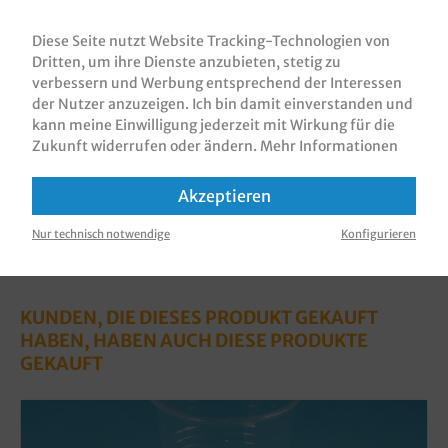
Tissue Servietten / Tafelservietten /
Dinnerservietten Zellstoff Einwegservietten,
Diese Seite nutzt Website Tracking-Technologien von
Gourmet Premium, 40x40cm, 3 Lagen, 1/4 Fa…
Mehr
Dritten, um ihre Dienste anzubieten, stetig zu
verbessern und Werbung entsprechend der Interessen
Bewertungen
der Nutzer anzuzeigen. Ich bin damit einverstanden und
Informationen zur Produktsicherheit
kann meine Einwilligung jederzeit mit Wirkung für die
Zukunft widerrufen oder ändern.
Mehr Informationen
Akzeptieren
Nur technisch notwendige
Konfigurieren
KUNDEN, DIE DIESES PRODUKT GEKAUFT
HABEN, HABEN AUCH DIESE PRODUKTE
GEKAUFT