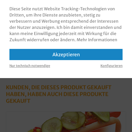
Kaffeedeckchen, hochweiß, rund, 40g/m², 8x250
(2000St) im Karton, verschiede…
Mehr
Diese Seite nutzt Website Tracking-Technologien von
Dritten, um ihre Dienste anzubieten, stetig zu
Bewertungen
verbessern und Werbung entsprechend der Interessen
der Nutzer anzuzeigen. Ich bin damit einverstanden und
Informationen zur Produktsicherheit
kann meine Einwilligung jederzeit mit Wirkung für die
Zukunft widerrufen oder ändern.
Mehr Informationen
Akzeptieren
Nur technisch notwendige
Konfigurieren
KUNDEN, DIE DIESES PRODUKT GEKAUFT
HABEN, HABEN AUCH DIESE PRODUKTE
GEKAUFT