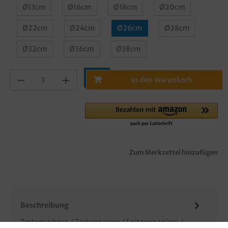
Ø13cm
Ø16cm
Ø18cm
Ø20cm
Ø22cm
Ø24cm
Ø26cm
Ø28cm
Ø32cm
Ø36cm
Ø38cm
In den Warenkorb
Zum Merkzettel hinzufügen
Beschreibung
Tortenspitzen / Tortenpapier / Spitzenpapiere /