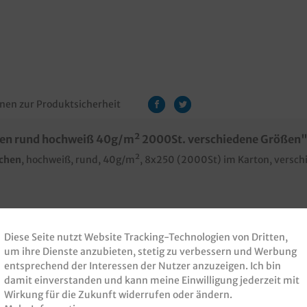
nen zur Produktsicherheit
zen rund hochweiß 40g/m² 2000St. verschiedene Größen
kchen
, hochweiß, rund, 40g/m², 8x250 (2000St) im Karton, vers
Diese Seite nutzt Website Tracking-Technologien von Dritten,
um ihre Dienste anzubieten, stetig zu verbessern und Werbung
entsprechend der Interessen der Nutzer anzuzeigen. Ich bin
damit einverstanden und kann meine Einwilligung jederzeit mit
Wirkung für die Zukunft widerrufen oder ändern.