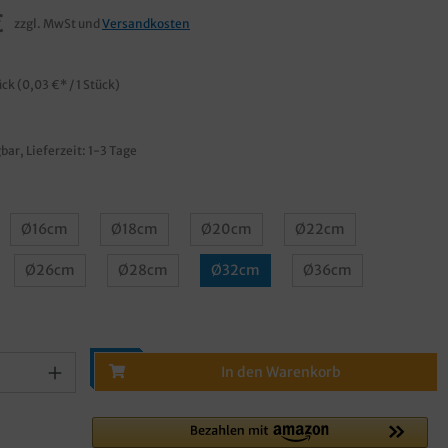
€
zzgl. MwSt und
Versandkosten
ück
(0,03 €* / 1 Stück)
bar, Lieferzeit: 1-3 Tage
Ø16cm
Ø18cm
Ø20cm
Ø22cm
Ø26cm
Ø28cm
Ø32cm
Ø36cm
In den Warenkorb