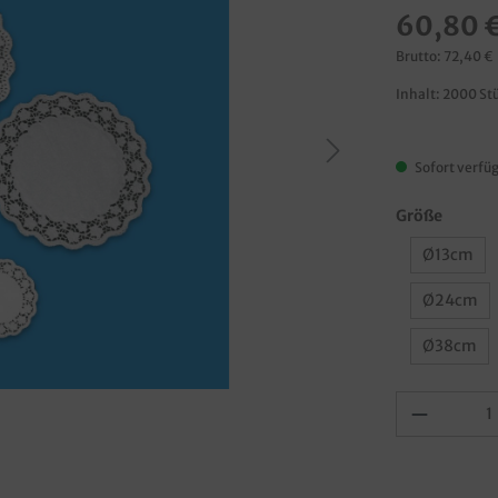
60,80 
Brutto: 72,40 €
Inhalt:
2000 St
Sofort verfüg
Größe
Ø13cm
Ø24cm
Ø38cm