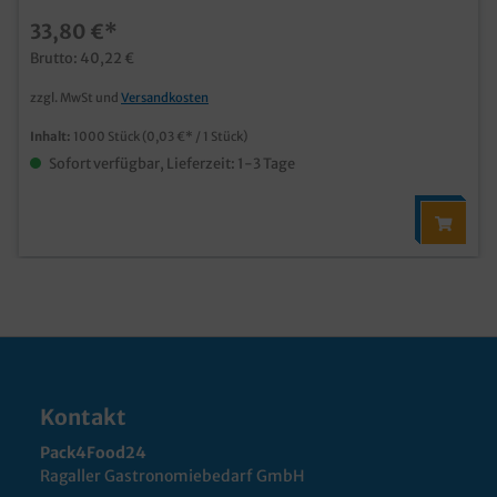
33,80 €*
Brutto: 40,22 €
zzgl. MwSt und
Versandkosten
Inhalt:
1000 Stück
(0,03 €* / 1 Stück)
Sofort verfügbar, Lieferzeit: 1-3 Tage
Kontakt
Pack4Food24
Ragaller Gastronomiebedarf GmbH