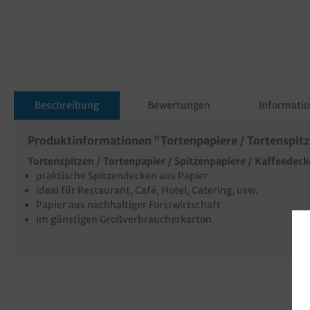
Beschreibung
Bewertungen
Informatio
Produktinformationen "Tortenpapiere / Tortenspit
Tortenspitzen / Tortenpapier / Spitzenpapiere / Kaffeedec
praktische Spitzendecken aus Papier
ideal für Restaurant, Café, Hotel, Catering, usw.
Papier aus nachhaltiger Forstwirtschaft
im günstigen Großverbraucherkarton