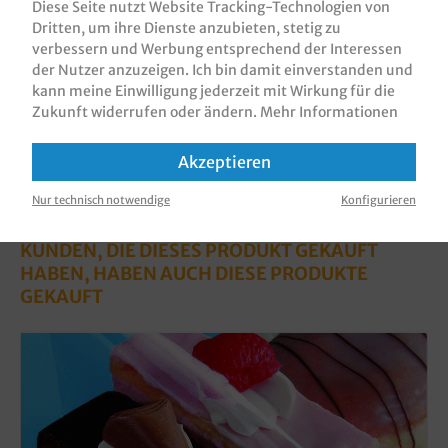
Diese Seite nutzt Website Tracking-Technologien von
Bewertungen
Dritten, um ihre Dienste anzubieten, stetig zu
verbessern und Werbung entsprechend der Interessen
Informationen zur Produktsicherheit
der Nutzer anzuzeigen. Ich bin damit einverstanden und
kann meine Einwilligung jederzeit mit Wirkung für die
Zukunft widerrufen oder ändern.
Mehr Informationen
Akzeptieren
Nur technisch notwendige
Konfigurieren
KUNDEN, DIE DIESES PRODUKT GEKAUFT
HABEN, HABEN AUCH DIESE PRODUKTE
GEKAUFT