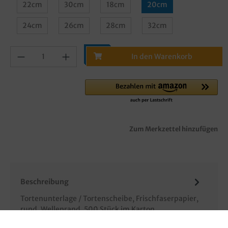
22cm
30cm
18cm
20cm
24cm
26cm
28cm
32cm
In den Warenkorb
Zum Merkzettel hinzufügen
Beschreibung
Tortenunterlage / Tortenscheibe, Frischfaserpapier,
rund, Wellenrand, 500 Stück im Karton,
verschiedene Größen gemäß Auswahl…
Mehr