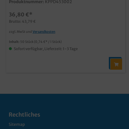
Produktnummer:
KPPD453002
36,80 €*
Brutto: 43,79 €
zzgl. MwSt und
Versandkosten
Inhalt:
50 Stück
(0,74 €* / 1 Stück)
Sofort verfügbar, Lieferzeit: 1-3 Tage
Rechtliches
Sitemap