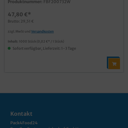
Produktnummer:
FBF200732W
47,80 €*
Brutto: 29,51 €
zzgl. MwSt und
Versandkosten
Inhalt:
1000 Stück
(0,02 €* / 1 Stück)
Sofort verfügbar, Lieferzeit: 1-3 Tage
Kontakt
Pack4Food24