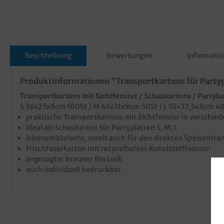
Beschreibung
Bewertungen
Informatio
Produktinformationen "Transportkartons für Partyp
Transportkartons mit Sichtfenster / Schaukartons / Partyk
S 36x25x8cm 100St / M 46x31x8cm 50St / L 55x37,5x8cm 4
praktische Transportkartons mit Sichtfenster in verschie
ideal als Schaukarton für Partyplatten S, M, L
lebensmittelecht, somit auch für den direkten Speisentra
Frischfaserkarton mit recycelbarem Kunststofffenster
angesagter brauner Bio Look
auch individuell bedruckbar