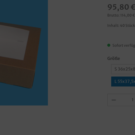
95,80 
Brutto: 114,00 €
Inhalt:
40 Stüc
Sofort verfüg
Größe
S 36x25x
L 55x37,