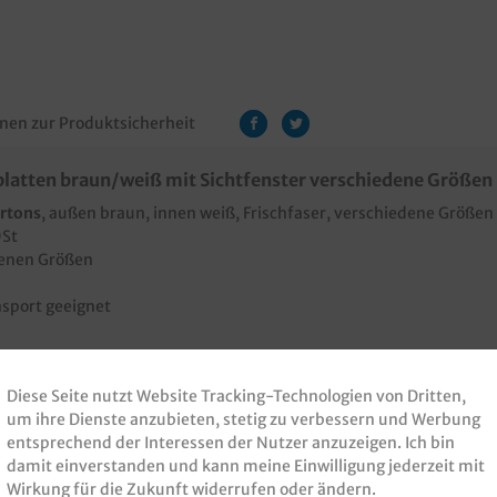
nen zur Produktsicherheit
latten braun/weiß mit Sichtfenster verschiedene Größen
artons
, außen braun, innen weiß, Frischfaser, verschiedene Größen
0St
denen Größen
nsport geeignet
Diese Seite nutzt Website Tracking-Technologien von Dritten,
um ihre Dienste anzubieten, stetig zu verbessern und Werbung
entsprechend der Interessen der Nutzer anzuzeigen. Ich bin
damit einverstanden und kann meine Einwilligung jederzeit mit
Wirkung für die Zukunft widerrufen oder ändern.