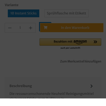
Variante
10 Instant Sticks
Sprühflasche mit Etikett
In den Warenkorb
Zum Merkzettel hinzufügen
Beschreibung
Die ressourcenschonende Neuheit! Reinigungsmittel
als Instant Sticks, zum Auflösen in
Wasser!!!Universalreiniger / Oberfläc…
Mehr