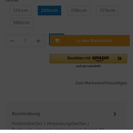
125ccm
200ccm
250ccm
375ccm
500ccm
In den Warenkorb
Zum Merkzettel hinzufügen
Beschreibung
Feinkostbecher / Verpackungsbecher /
Rechteckbecher mit anhängendem Deckel, PP