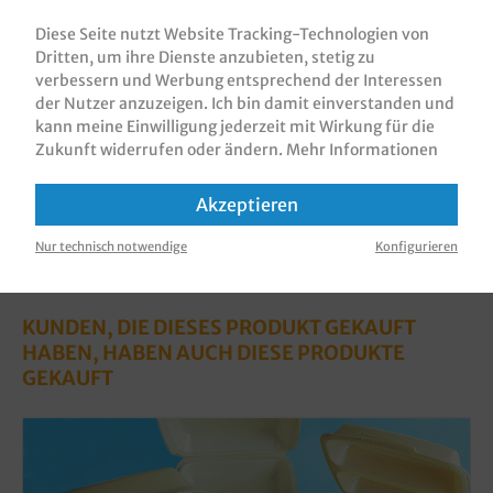
(Polypropylen), 500 Stück im Karton Verschie…
Diese Seite nutzt Website Tracking-Technologien von
Mehr
Dritten, um ihre Dienste anzubieten, stetig zu
Bewertungen
verbessern und Werbung entsprechend der Interessen
der Nutzer anzuzeigen. Ich bin damit einverstanden und
Informationen zur Produktsicherheit
kann meine Einwilligung jederzeit mit Wirkung für die
Zukunft widerrufen oder ändern.
Mehr Informationen
Akzeptieren
Nur technisch notwendige
Konfigurieren
KUNDEN, DIE DIESES PRODUKT GEKAUFT
HABEN, HABEN AUCH DIESE PRODUKTE
GEKAUFT