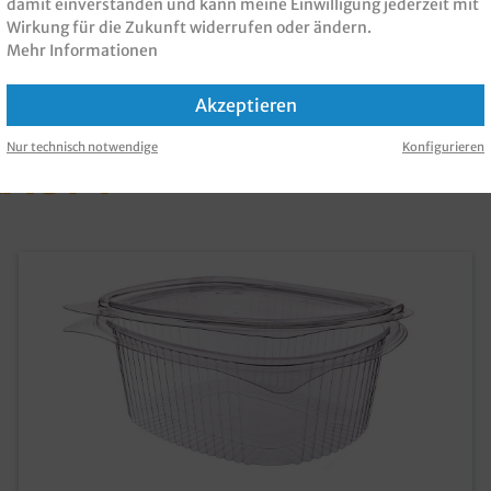
damit einverstanden und kann meine Einwilligung jederzeit mit
Wirkung für die Zukunft widerrufen oder ändern.
Mehr Informationen
 PRODUKT GEKAUFT H
Akzeptieren
Nur technisch notwendige
Konfigurieren
KAUFT