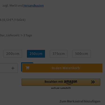
€
zzgl. MwSt und
Versandkosten
ck
(0,12 €* / 1 Stück)
bar, Lieferzeit: 1-3 Tage
200ccm
250ccm
375ccm
500ccm
In den Warenkorb
Zum Merkzettel hinzufügen