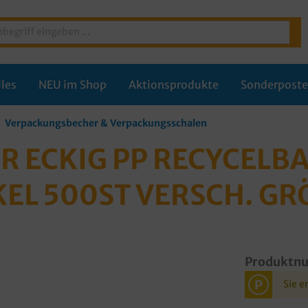
les
NEU im Shop
Aktionsprodukte
Sonderpost
Verpackungsbecher & Verpackungsschalen
 ECKIG PP RECYCELBA
L 500ST VERSCH. GR
Produktn
P
Sie e