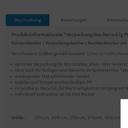
Beschreibung
Bewertungen
Informatio
Produktinformationen "Verpackungsbecher eckig PP
Feinkostbecher / Verpackungsbecher / Rechteckbecher mi
Verschiedene Größen gemäß Auswahl:
125ml 127x105x28mm 
optimale Verpackung für Wurstsalate, Käse- oder Feinkos
ideal auch für Beilagen und Desserts im Speiseservice, Ta
anhängender fest schließender Deckel
stabiles und temperaturbeständiges PP
recycelbares Material, für Nachhaltigkeit im Umgang mit
individuell bedruckbar ab 50.000 Becher
Größe:
125ccm
, 200ccm
, 250ccm
, 375ccm
, 500ccm