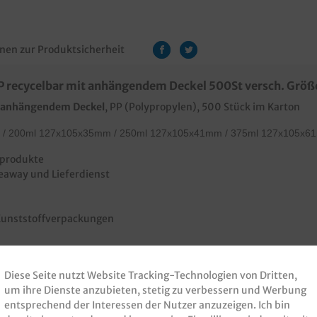
nen zur Produktsicherheit
 recycelbar mit anhängendem Deckel 500St versch. Grö
t anhängendem Deckel
, PP (Polypropylen), 500 Stück im Karton
/ 200ml 127x105x35mm / 250ml 127x105x41mm / 375ml 127x105x6
tprodukte
keaway und Lieferdienst
 Kunststoffverpackungen
Diese Seite nutzt Website Tracking-Technologien von Dritten,
um ihre Dienste anzubieten, stetig zu verbessern und Werbung
entsprechend der Interessen der Nutzer anzuzeigen. Ich bin