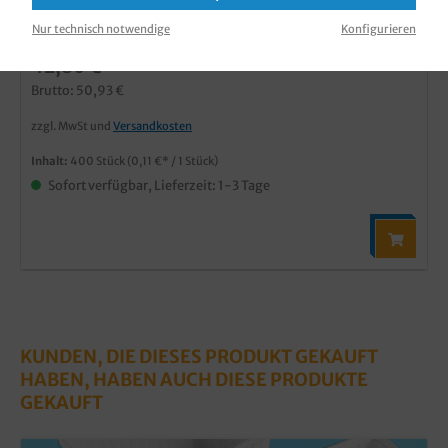
Produktnummer:
VBED5010
Nur technisch notwendige
Konfigurieren
42,80 €*
Brutto: 50,93 €
zzgl. MwSt und
Versandkosten
Inhalt:
400 Stück
(0,11 €* / 1 Stück)
Sofort verfügbar, Lieferzeit: 1-3 Tage
KUNDEN, DIE DIESES PRODUKT GEKAUFT
HABEN, HABEN AUCH DIESE PRODUKTE
GEKAUFT