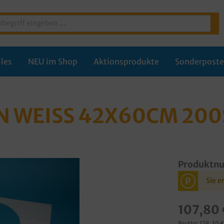
les
NEU im Shop
Aktionsprodukte
Sonderpost
N WEISS 42X60CM 200
Produktn
P
Sie e
107,80 
Brutto: 128,30 