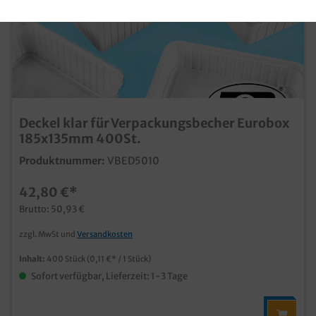
Deckel klar für Verpackungsbecher Eurobox
185x135mm 400St.
Produktnummer:
VBED5010
42,80 €*
Brutto: 50,93 €
zzgl. MwSt und
Versandkosten
Inhalt:
400 Stück
(0,11 €* / 1 Stück)
Sofort verfügbar, Lieferzeit: 1-3 Tage