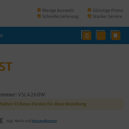
Riesige Auswahl
Günstige Preise
Schnelle Lieferung
Starker Service
en
ST
ummer:
VSL4260W
rhalten 53 Bonus Punkte für diese Bestellung
€
zzgl. MwSt und
Versandkosten
€