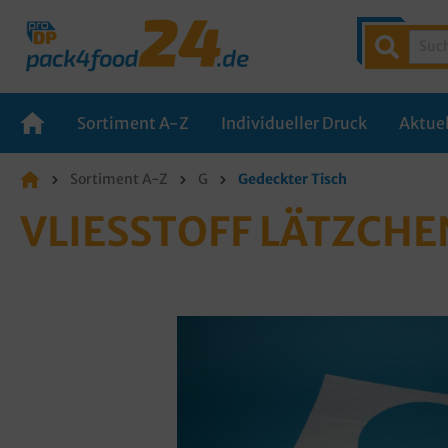
Sortiment A-Z
Individueller Druck
Aktuel
Sortiment A-Z
G
Gedeckter Tisch
VLIESSTOFF LÄTZCHE