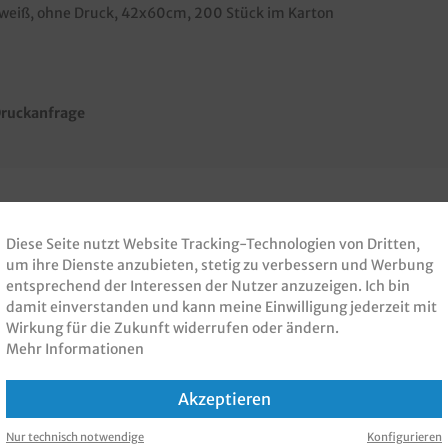
id, weiß, ohne Druck, 42x60cm, 200 Stück im Karton
ruckanfrage
Diese Seite nutzt Website Tracking-Technologien von Dritten,
 PRODUKT GEKAUFT H
um ihre Dienste anzubieten, stetig zu verbessern und Werbung
entsprechend der Interessen der Nutzer anzuzeigen. Ich bin
KAUFT
damit einverstanden und kann meine Einwilligung jederzeit mit
Wirkung für die Zukunft widerrufen oder ändern.
Mehr Informationen
Akzeptieren
Nur technisch notwendige
Konfigurieren