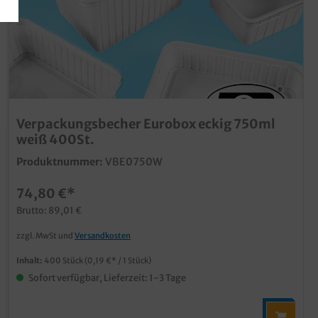
Verpackungsbecher Eurobox eckig 750ml
weiß 400St.
Produktnummer:
VBE0750W
74,80 €*
Brutto: 89,01 €
zzgl. MwSt und
Versandkosten
Inhalt:
400 Stück
(0,19 €* / 1 Stück)
Sofort verfügbar, Lieferzeit: 1-3 Tage