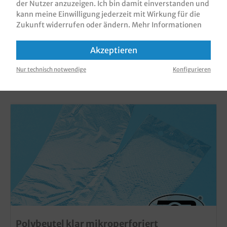
der Nutzer anzuzeigen. Ich bin damit einverstanden und
kann meine Einwilligung jederzeit mit Wirkung für die
Zukunft widerrufen oder ändern.
Mehr Informationen
Akzeptieren
KUNDEN, DIE DIESES PRODUKT GEKAUFT
Nur technisch notwendige
Konfigurieren
HABEN, HABEN AUCH DIESE PRODUKTE
GEKAUFT
Polybeutel klar mikroperforiert