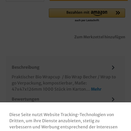
Zum Merkzettel hinzufügen
Beschreibung
Praktischer Bio Wrapcup / Bio Wrap Becher / Wrap to
go Verpackung, kompostierbar, Maße:
47x47x126mm 1000 Stück im Karton…
Mehr
Bewertungen
Informationen zur Produktsicherheit
Diese Seite nutzt Website Tracking-Technologien von
Dritten, um ihre Dienste anzubieten, stetig zu
verbessern und Werbung entsprechend der Interessen