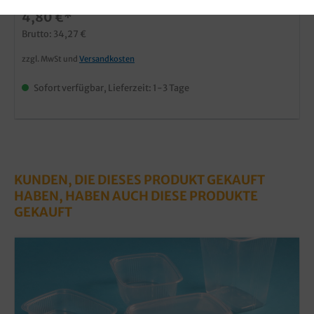
4,80 €*
Brutto: 34,27 €
zzgl. MwSt und
Versandkosten
Sofort verfügbar, Lieferzeit: 1-3 Tage
KUNDEN, DIE DIESES PRODUKT GEKAUFT
HABEN, HABEN AUCH DIESE PRODUKTE
GEKAUFT