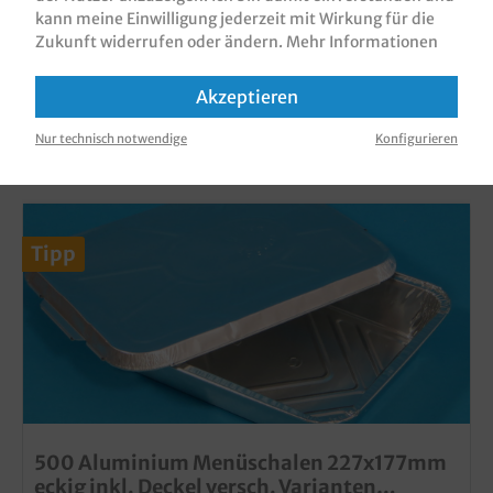
kann meine Einwilligung jederzeit mit Wirkung für die
Zukunft widerrufen oder ändern.
Mehr Informationen
Akzeptieren
KUNDEN, DIE DIESES PRODUKT GEKAUFT
HABEN, HABEN AUCH DIESE PRODUKTE
Nur technisch notwendige
Konfigurieren
GEKAUFT
Tipp
500 Aluminium Menüschalen 227x177mm
eckig inkl. Deckel versch. Varianten