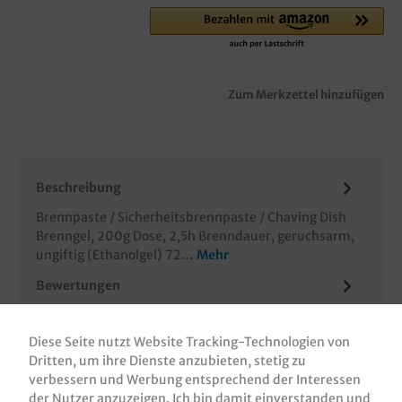
Zum Merkzettel hinzufügen
Beschreibung
Brennpaste / Sicherheitsbrennpaste / Chaving Dish
Brenngel, 200g Dose, 2,5h Brenndauer, geruchsarm,
ungiftig (Ethanolgel) 72…
Mehr
Bewertungen
Informationen zur Produktsicherheit
Diese Seite nutzt Website Tracking-Technologien von
Dritten, um ihre Dienste anzubieten, stetig zu
verbessern und Werbung entsprechend der Interessen
der Nutzer anzuzeigen. Ich bin damit einverstanden und