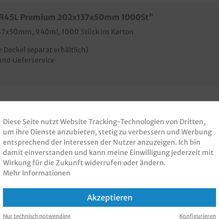
en R45L Premium 202x137x50mm 1000St"
37x50mm, 940ml, 1000 Stück im Karton
Deckel separat erhältlich)
nd Lieferservice
Diese Seite nutzt Website Tracking-Technologien von Dritten,
 PRODUKT GEKAUFT H
um ihre Dienste anzubieten, stetig zu verbessern und Werbung
entsprechend der Interessen der Nutzer anzuzeigen. Ich bin
damit einverstanden und kann meine Einwilligung jederzeit mit
KAUFT
Wirkung für die Zukunft widerrufen oder ändern.
Mehr Informationen
Akzeptieren
Nur technisch notwendige
Konfigurieren