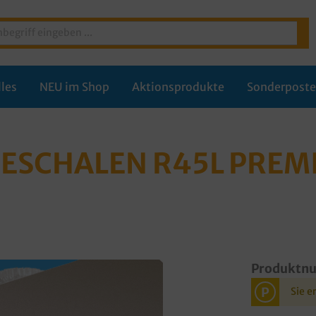
les
NEU im Shop
Aktionsprodukte
Sonderpost
NESCHALEN R45L PRE
Produktn
P
Sie e