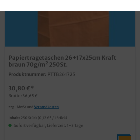
Papiertragetaschen 26+17x25cm Kraft
braun 70g/m² 250St.
Produktnummer:
PTTB261725
30,80 €*
Brutto: 36,65 €
zzgl. MwSt und
Versandkosten
Inhalt:
250 Stück
(0,12 €* / 1 Stück)
Sofort verfügbar, Lieferzeit: 1-3 Tage