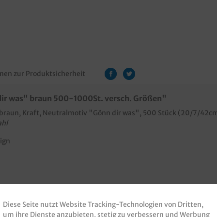
nen zur Produktsicherheit
ir was" braun 500-1000St. versch. Größen"
, braun, Kraft, Neutralmotiv "Gönn dir was", 500 Stück (20/7/42
ahl
ign
ellen Druck mit Ihrem Logo, einer Werbebotschaft oder einem Unt
Diese Seite nutzt Website Tracking-Technologien von Dritten,
um ihre Dienste anzubieten, stetig zu verbessern und Werbung