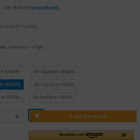
€
zzgl. MwSt und
Versandkosten
ück
(0,03 €* / 1 Stück)
bar, Lieferzeit: 1-3 Tage
m 1000St
14+6x28cm 1000St
m 1000St
20+7x42cm 500St
cm 500St
31+8x48cm 500St
In den Warenkorb