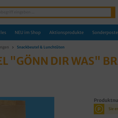
les
NEU im Shop
Aktionsprodukte
Sonderpost
ungen
Snackbeutel & Lunchtüten
L "GÖNN DIR WAS" BR
Produktn
P
Sie e