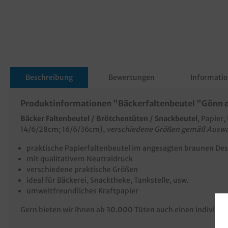
Beschreibung
Bewertungen
Informatio
Produktinformationen "Bäckerfaltenbeutel "Gönn d
Bäcker Faltenbeutel / Brötchentüten / Snackbeutel
, Papier
14/6/28cm; 16/6/36cm),
verschiedene Größen gemäß Ausw
praktische Papierfaltenbeutel im angesagten braunen Des
mit qualitativem Neutraldruck
verschiedene praktische Größen
ideal für Bäckerei, Snacktheke, Tankstelle, usw.
umweltfreundliches Kraftpapier
Gern bieten wir Ihnen ab 30.000 Tüten auch einen individu