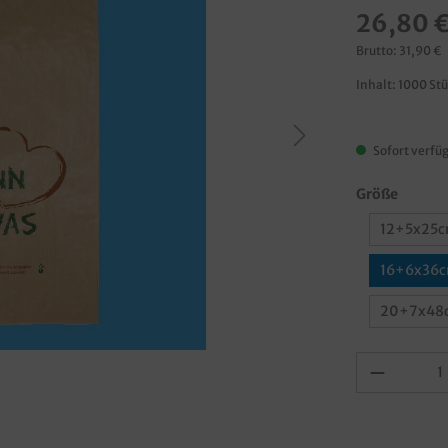
26,80 
Brutto: 31,90 €
Inhalt:
1000 St
Sofort verfüg
Größe
12+5x25c
16+6x36c
20+7x48