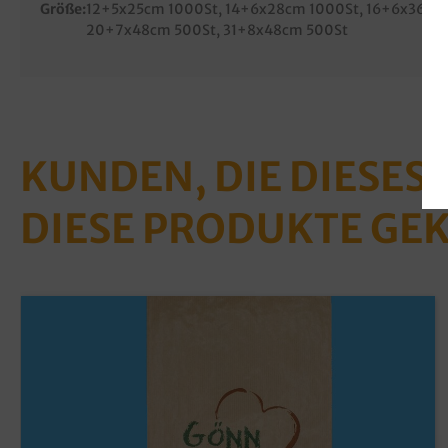
Größe:
12+5x25cm 1000St
, 14+6x28cm 1000St
, 16+6x36cm
20+7x48cm 500St
, 31+8x48cm 500St
KUNDEN, DIE DIESES
DIESE PRODUKTE GE