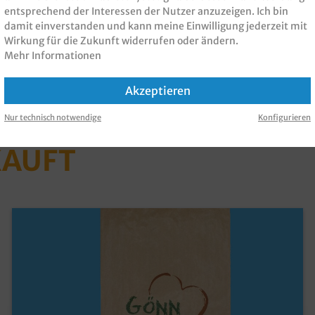
 1000St
, 20+7x42cm 500St
,
entsprechend der Interessen der Nutzer anzuzeigen. Ich bin
damit einverstanden und kann meine Einwilligung jederzeit mit
Wirkung für die Zukunft widerrufen oder ändern.
Mehr Informationen
Akzeptieren
 PRODUKT GEKAUFT H
Nur technisch notwendige
Konfigurieren
KAUFT