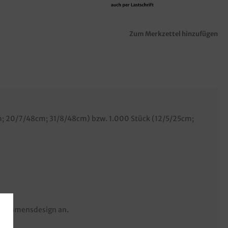
Zum Merkzettel hinzufügen
cm; 20/7/48cm; 31/8/48cm) bzw. 1.000 Stück (12/5/25cm;
ernehmensdesign an.