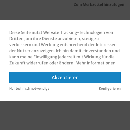
Zum Merkzettel hinzufügen
Diese Seite nutzt Website Tracking-Technologien von
Beschreibung
Dritten, um ihre Dienste anzubieten, stetig zu
Bäckerfaltenbeutel / Brötchentüten / Bäckerbeutel /
verbessern und Werbung entsprechend der Interessen
Snackbeutel, weiß, Kraft, verschiedene Größen
der Nutzer anzuzeigen. Ich bin damit einverstanden und
gemäß Auswahl praktisch…
Mehr
kann meine Einwilligung jederzeit mit Wirkung für die
Zukunft widerrufen oder ändern.
Mehr Informationen
Bewertungen
Akzeptieren
Informationen zur Produktsicherheit
Nur technisch notwendige
Konfigurieren