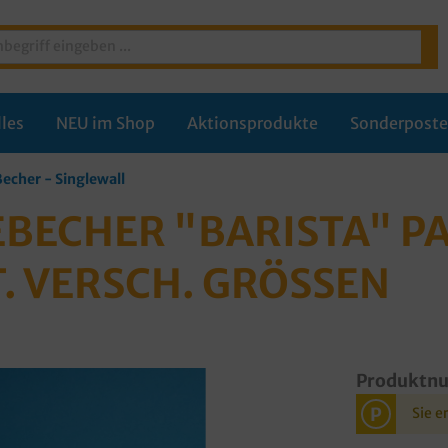
les
NEU im Shop
Aktionsprodukte
Sonderpost
echer - Singlewall
EBECHER "BARISTA" PA
. VERSCH. GRÖSSEN
Produktn
P
Sie e