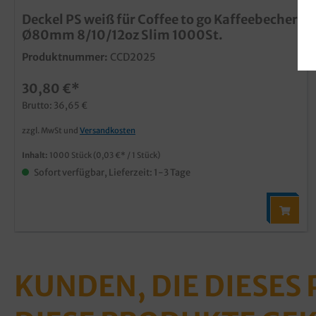
Deckel PS weiß für Coffee to go Kaffeebecher
Ø80mm 8/10/12oz Slim 1000St.
Produktnummer:
CCD2025
30,80 €*
Brutto: 36,65 €
zzgl. MwSt und
Versandkosten
Inhalt:
1000 Stück
(0,03 €* / 1 Stück)
Sofort verfügbar, Lieferzeit: 1-3 Tage
KUNDEN, DIE DIESES