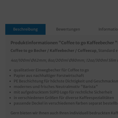
Beschreibung
Bewertungen
Informatio
Produktinformationen "Coffee to go Kaffeebecher "B
Coffee to go Becher / Kaffeebecher / Coffeecup
, Standard 
4oz/100ml Ø62mm; 8oz/200ml Ø80mm; 12oz/300ml Sli
qualitativer Einwegbecher für Coffee to go
Papier aus nachhaltiger Forstwirtschaft
PE Beschichtung für höchste Dichtigkeit und Geschmacksn
modernes und frisches Neutralmotiv "Barista"
mit aufgedrucktem SUPD Logo für rechtliche Sicherheit
in verschiedenen Größen für diverse Kaffeespezialitäten
passende Deckel in verschiedenen Farben separat bestellb
Gern bieten wir Ihnen auch Ihren individuell bedruckten Ka