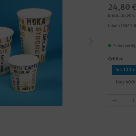
24,80 
Brutto: 29,50 €
Inhalt:
1000 St
Sofort verfüg
Größen
4oz 100m
16oz 400