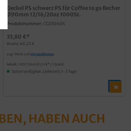
Deckel PS schwarz PS für Coffee to go Becher
Ø90mm 12/16/20oz 1000St.
Produktnummer:
CCD3040S
33,80 €*
Brutto: 40,22 €
zzgl. MwSt und
Versandkosten
Inhalt:
1000 Stück
(0,03 €* / 1 Stück)
Sofort verfügbar, Lieferzeit: 1-3 Tage
ABEN, HABEN AUCH