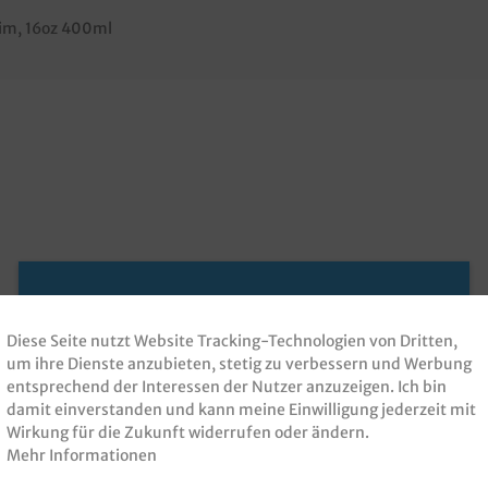
lim
, 16oz 400ml
Diese Seite nutzt Website Tracking-Technologien von Dritten,
um ihre Dienste anzubieten, stetig zu verbessern und Werbung
entsprechend der Interessen der Nutzer anzuzeigen. Ich bin
damit einverstanden und kann meine Einwilligung jederzeit mit
Wirkung für die Zukunft widerrufen oder ändern.
Mehr Informationen