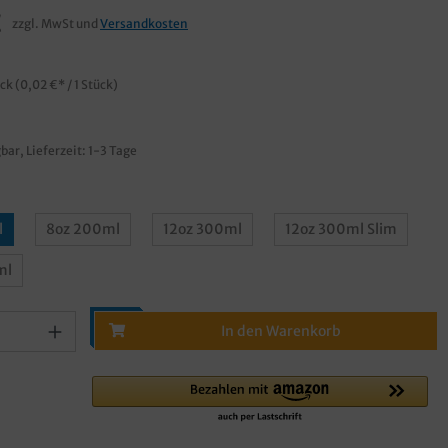
€
zzgl. MwSt und
Versandkosten
ück
(0,02 €* / 1 Stück)
bar, Lieferzeit: 1-3 Tage
l
8oz 200ml
12oz 300ml
12oz 300ml Slim
ml
In den Warenkorb