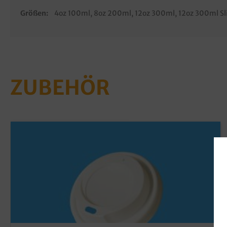
Größen:
4oz 100ml
, 8oz 200ml
, 12oz 300ml
, 12oz 300ml S
ZUBEHÖR