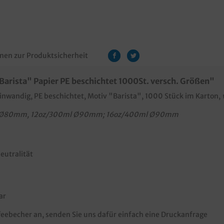
nen zur Produktsicherheit
arista" Papier PE beschichtet 1000St. versch. Größen"
einwandig, PE beschichtet, Motiv "Barista", 1000 Stück im Karton,
m Ø80mm, 12oz/300ml Ø90mm; 16oz/400ml Ø90mm
eutralität
ar
ffeebecher an, senden Sie uns dafür einfach eine Druckanfrage