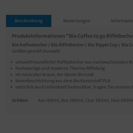
Beschreibung
Bewertungen
Informatio
Produktinformationen "Bio Coffee to go Riffelbech
Bio Kaffeebecher / Bio Riffelbecher / Bio Ripple Cup / Bio 
Größen gemäß Auswahl
umweltfreundlicher Kaffeebecher aus nachwachsenden R
hochwertige und moderne Thermo Riffelung
im neutralen braun, der ideale Bio Look
Innenbeschichtung aus dem Bio Kunststoff PLA
natürlich auch individuell bedruckbar, fragen Sie unseren
Größen:
4oz 100ml
, 8oz 200ml
, 12oz 300ml
, 16oz 400m