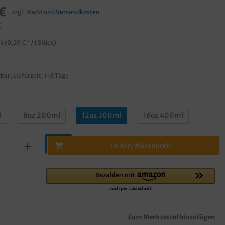
€
zzgl. MwSt und
Versandkosten
€
ck
(0,29 €* / 1 Stück)
bar, Lieferzeit: 1-3 Tage
l
8oz 200ml
12oz 300ml
16oz 400ml
In den Warenkorb
Zum Merkzettel hinzufügen