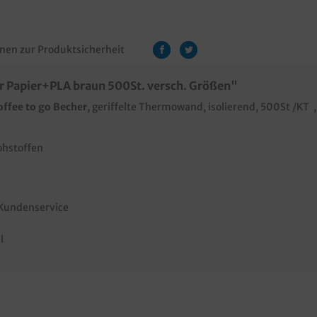
nen zur Produktsicherheit
er Papier+PLA braun 500St. versch. Größen"
Coffee to go Becher
, geriffelte Thermowand, isolierend, 500St /KT 
ohstoffen
 Kundenservice
l