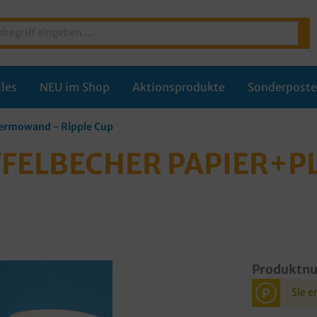
les
NEU im Shop
Aktionsprodukte
Sonderpost
hermowand - Ripple Cup
IFFELBECHER PAPIER+P
Produktn
P
Sie e