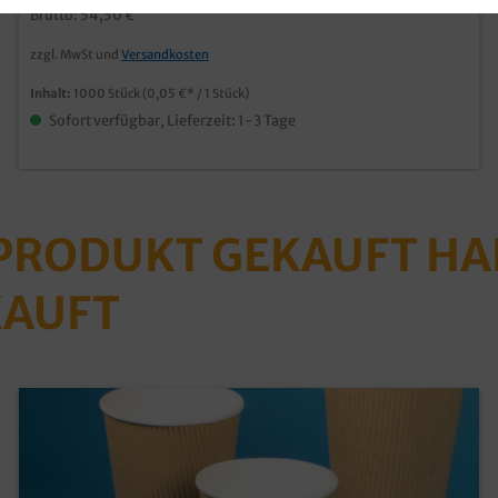
Brutto: 54,50 €
zzgl. MwSt und
Versandkosten
Inhalt:
1000 Stück
(0,05 €* / 1 Stück)
Sofort verfügbar, Lieferzeit: 1-3 Tage
 PRODUKT GEKAUFT H
KAUFT