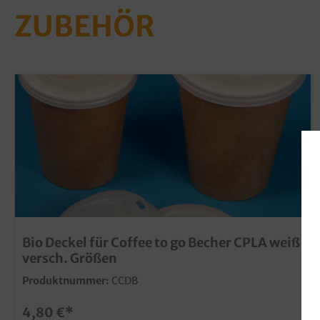
ZUBEHÖR
Bio Deckel für Coffee to go Becher CPLA weiß
versch. Größen
Produktnummer:
CCDB
4,80 €*