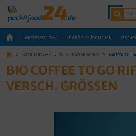
Sortiment A-Z
Individueller Druck
Aktuel
Sortiment A-Z
K
Kaffeebecher
Geriffelte T
BIO COFFEE TO GO R
VERSCH. GRÖSSEN