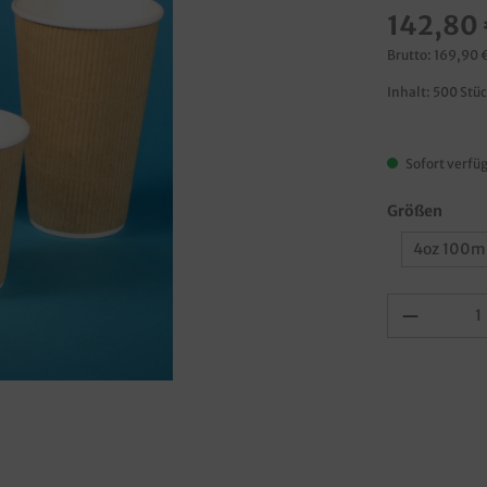
142,80 
Brutto: 169,90 
Inhalt:
500 Stü
Sofort verfüg
Größen
4oz 100m