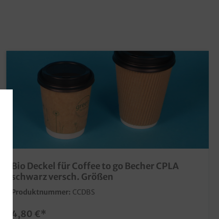
Bio Deckel für Coffee to go Becher CPLA
schwarz versch. Größen
Produktnummer:
CCDBS
4,80 €*