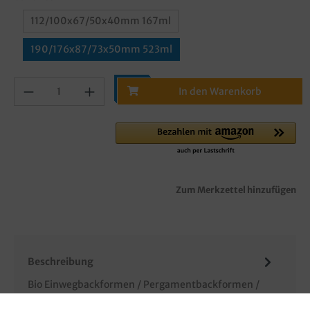
112/100x67/50x40mm 167ml
190/176x87/73x50mm 523ml
In den Warenkorb
Zum Merkzettel hinzufügen
Beschreibung
Bio Einwegbackformen / Pergamentbackformen /
Papierbackformen / Einmalbackformen, Pergament,