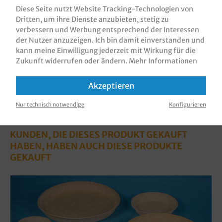
braun, silikonisiert, biologisc…
Mehr
Diese Seite nutzt Website Tracking-Technologien von
Dritten, um ihre Dienste anzubieten, stetig zu
Bewertungen
verbessern und Werbung entsprechend der Interessen
Informationen zur Produktsicherheit
der Nutzer anzuzeigen. Ich bin damit einverstanden und
kann meine Einwilligung jederzeit mit Wirkung für die
Zukunft widerrufen oder ändern.
Mehr Informationen
Akzeptieren
Nur technisch notwendige
Konfigurieren
KUNDEN, DIE DIESES PRODUKT GEKAUFT
HABEN, HABEN AUCH DIESE PRODUKTE
GEKAUFT