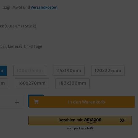
€
zzgl. MwSt und
Versandkosten
ück
(0,03 €* / 1 Stück)
bar, Lieferzeit: 1-3 Tage
mm
100x175mm
115x190mm
120x225mm
mm
160x270mm
180x300mm
In den Warenkorb