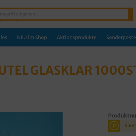
les
NEU im Shop
Aktionsprodukte
Sonderpost
TEL GLASKLAR 1000S
Produktn
P
Sie e