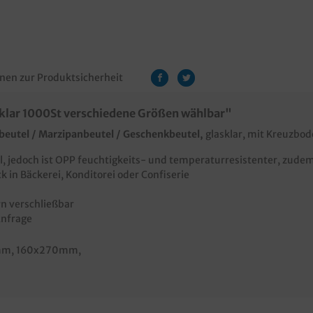
nen zur Produktsicherheit
klar 1000St verschiedene Größen wählbar"
beutel / Marzipanbeutel / Geschenkbeutel,
glasklar, mit Kreuzbo
, jedoch ist OPP feuchtigkeits- und temperaturresistenter, zudem 
k in Bäckerei, Konditorei oder Confiserie
rn verschließbar
Anfrage
mm
, 160x270mm
,