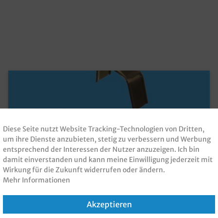
Diese Seite nutzt Website Tracking-Technologien von Dritten,
um ihre Dienste anzubieten, stetig zu verbessern und Werbung
entsprechend der Interessen der Nutzer anzuzeigen. Ich bin
damit einverstanden und kann meine Einwilligung jederzeit mit
Wirkung für die Zukunft widerrufen oder ändern.
Mehr Informationen
Beutel Verschluss Clips 44mm gold 3.000St
Akzeptieren
Produktnummer:
BVC044G