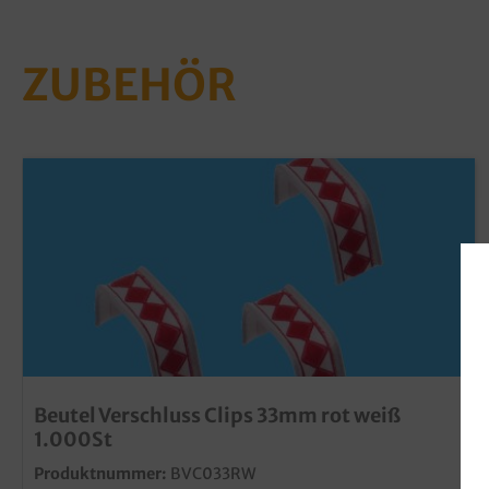
ZUBEHÖR
Beutel Verschluss Clips 33mm rot weiß
1.000St
Produktnummer:
BVC033RW