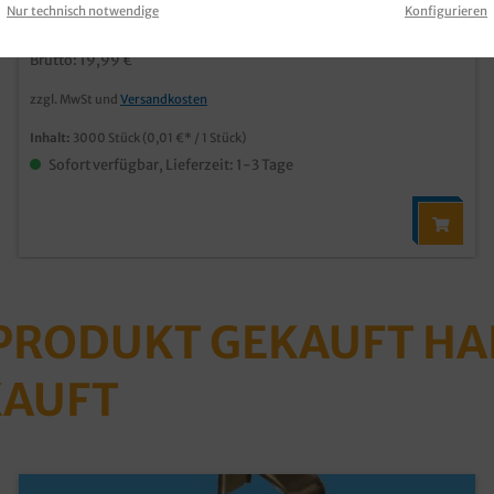
Nur technisch notwendige
Konfigurieren
16,80 €*
Brutto: 19,99 €
zzgl. MwSt und
Versandkosten
Inhalt:
3000 Stück
(0,01 €* / 1 Stück)
Sofort verfügbar, Lieferzeit: 1-3 Tage
 PRODUKT GEKAUFT H
KAUFT