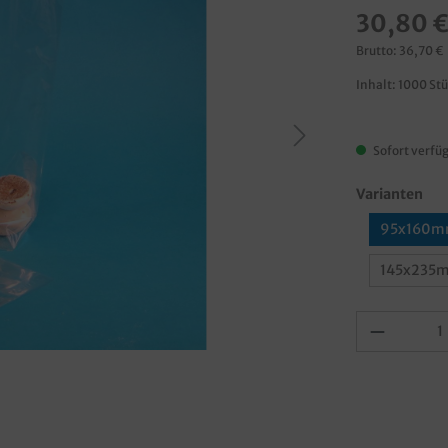
30,80 
Brutto: 36,70 €
Inhalt:
1000 St
Sofort verfüg
Varianten
95x160
145x235