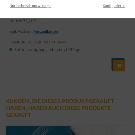
Produktnummer:
SASPD7510
Nur technisch notwendige
Konfigurieren
64,80 €*
Brutto: 77,11 €
zzgl. MwSt und
Versandkosten
Inhalt:
360 Stück
(0,18 €* / 1 Stück)
Sofort verfügbar, Lieferzeit: 1-3 Tage
KUNDEN, DIE DIESES PRODUKT GEKAUFT
HABEN, HABEN AUCH DIESE PRODUKTE
GEKAUFT