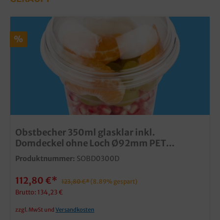
%
Obstbecher 350ml glasklar inkl.
Domdeckel ohne Loch Ø92mm PET
recyclebar 1000St
Produktnummer:
SOBD0300D
112,80 €*
123,80 €*
(8.89% gespart)
Brutto: 134,23 €
zzgl. MwSt und
Versandkosten