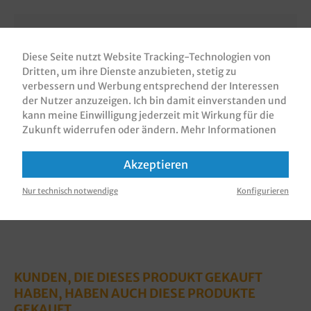
Beschreibung
Diese Seite nutzt Website Tracking-Technologien von
Bio Snackschalen / Foodboxen / Snacktrays /
Dritten, um ihre Dienste anzubieten, stetig zu
Snackbowls / Salatschalen, "Viking" der Duni Eco
verbessern und Werbung entsprechend der Interessen
Echo Linie, Kraftkarton braun,…
Mehr
der Nutzer anzuzeigen. Ich bin damit einverstanden und
kann meine Einwilligung jederzeit mit Wirkung für die
Bewertungen
Zukunft widerrufen oder ändern.
Mehr Informationen
Informationen zur Produktsicherheit
Akzeptieren
Nur technisch notwendige
Konfigurieren
KUNDEN, DIE DIESES PRODUKT GEKAUFT
HABEN, HABEN AUCH DIESE PRODUKTE
GEKAUFT