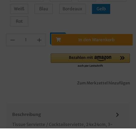
Weiß
Blau
Bordeaux
Gelb
Rot
In den Warenkorb
Zum Merkzettel hinzufügen
Beschreibung
Tissue Serviette / Cocktailserviette, 24x24cm, 3-
lagig, 1/4 Falz (auf 12x12cm), verschiedene Farben