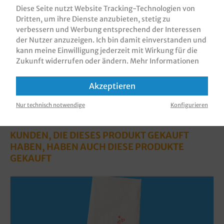
gemäß Auswahl, 1000 Stüc…
Mehr
Diese Seite nutzt Website Tracking-Technologien von
Dritten, um ihre Dienste anzubieten, stetig zu
Bewertungen
verbessern und Werbung entsprechend der Interessen
Informationen zur Produktsicherheit
der Nutzer anzuzeigen. Ich bin damit einverstanden und
kann meine Einwilligung jederzeit mit Wirkung für die
Zukunft widerrufen oder ändern.
Mehr Informationen
Akzeptieren
Nur technisch notwendige
Konfigurieren
KUNDEN, DIE DIESES PRODUKT GEKAUFT
HABEN, HABEN AUCH DIESE PRODUKTE
GEKAUFT