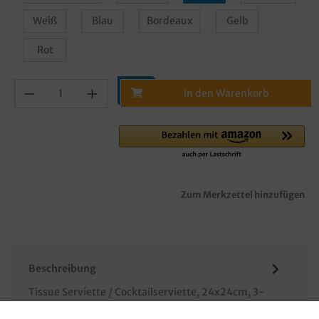
Weiß
Blau
Bordeaux
Gelb
Rot
In den Warenkorb
Zum Merkzettel hinzufügen
Beschreibung
Tissue Serviette / Cocktailserviette, 24x24cm, 3-
lagig, 1/4 Falz (auf 12x12cm), verschiedene Farben