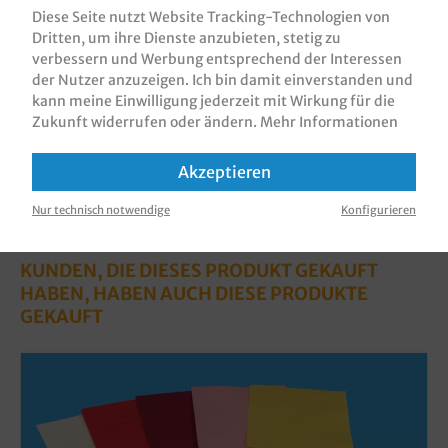
gemäß Auswahl, 1000 Stüc…
Mehr
Diese Seite nutzt Website Tracking-Technologien von
Dritten, um ihre Dienste anzubieten, stetig zu
Bewertungen
verbessern und Werbung entsprechend der Interessen
Informationen zur Produktsicherheit
der Nutzer anzuzeigen. Ich bin damit einverstanden und
kann meine Einwilligung jederzeit mit Wirkung für die
Zukunft widerrufen oder ändern.
Mehr Informationen
Akzeptieren
Nur technisch notwendige
Konfigurieren
KUNDEN, DIE DIESES PRODUKT GEKAUFT
HABEN, HABEN AUCH DIESE PRODUKTE
GEKAUFT