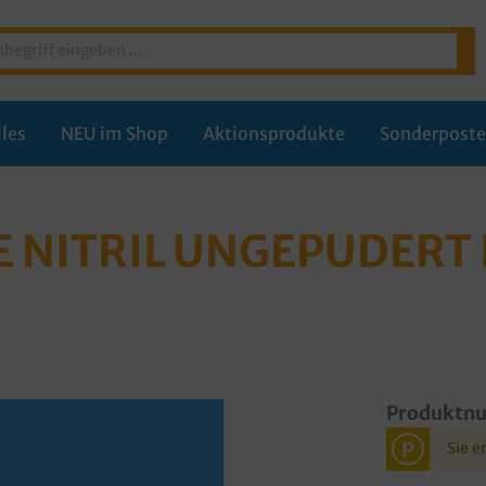
les
NEU im Shop
Aktionsprodukte
Sonderpost
NITRIL UNGEPUDERT 
Produktn
P
Sie e