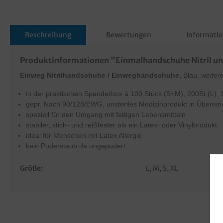
Beschreibung
Bewertungen
Informatio
Produktinformationen "Einmalhandschuhe Nitril un
Einweg Nitrilhandschuhe / Einweghandschuhe,
Blau,
weiter
in der praktischen Spenderbox á 100 Stück (S+M), 200St (L), 
gepr. Nach 90/128/EWG, unsteriles Medizinprodukt in Überei
speziell für den Umgang mit fettigen Lebensmitteln
stabiler, stich- und reißfester als ein Latex- oder Vinylprodukt
ideal für Menschen mit Latex Allergie
kein Puderstaub da ungepudert
Größe:
L
, M
, S
, XL