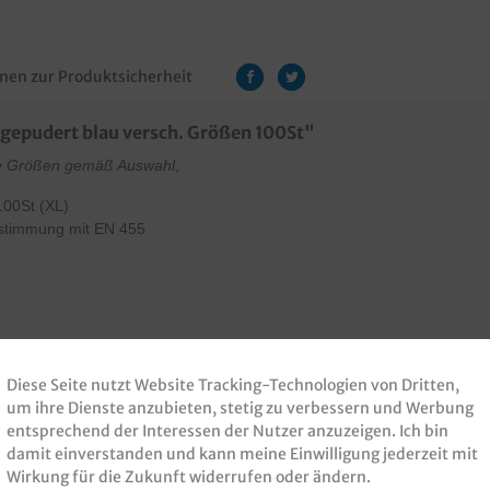
nen zur Produktsicherheit
gepudert blau versch. Größen 100St"
e Größen gemäß Auswahl
,
100St (XL)
nstimmung mit EN 455
Diese Seite nutzt Website Tracking-Technologien von Dritten,
um ihre Dienste anzubieten, stetig zu verbessern und Werbung
entsprechend der Interessen der Nutzer anzuzeigen. Ich bin
damit einverstanden und kann meine Einwilligung jederzeit mit
Wirkung für die Zukunft widerrufen oder ändern.