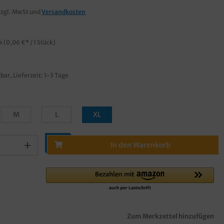
zzgl. MwSt und
Versandkosten
ck
(0,06 €* / 1 Stück)
bar, Lieferzeit: 1-3 Tage
M
L
XL
In den Warenkorb
Zum Merkzettel hinzufügen