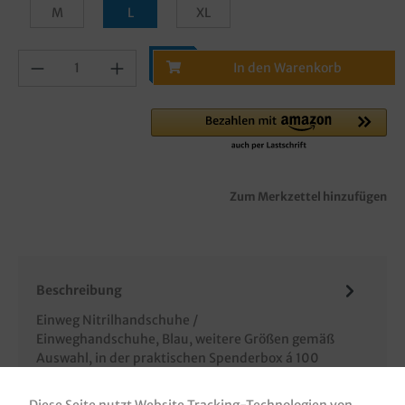
M
L
XL
In den Warenkorb
Zum Merkzettel hinzufügen
Beschreibung
Einweg Nitrilhandschuhe /
Einweghandschuhe, Blau, weitere Größen gemäß
Auswahl, in der praktischen Spenderbox á 100
Stück…
Mehr
Diese Seite nutzt Website Tracking-Technologien von