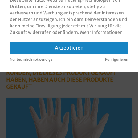
Bewertungen
Dritten, um ihre Dienste anzubieten, stetig zu
Informationen zur Produktsicherheit
verbessern und Werbung entsprechend der Interessen
der Nutzer anzuzeigen. Ich bin damit einverstanden und
kann meine Einwilligung jederzeit mit Wirkung für die
Zukunft widerrufen oder ändern.
Mehr Informationen
Akzeptieren
Nur technisch notwendige
Konfigurieren
KUNDEN, DIE DIESES PRODUKT GEKAUFT
HABEN, HABEN AUCH DIESE PRODUKTE
GEKAUFT