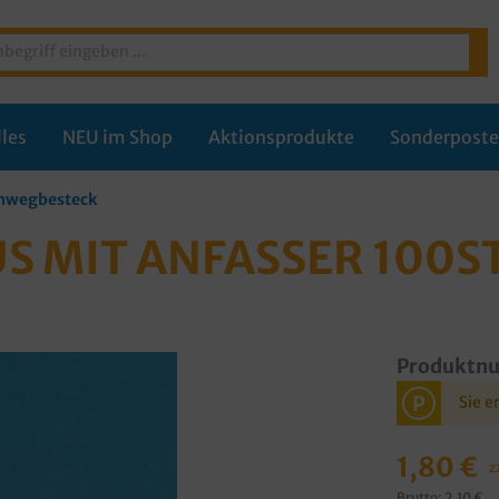
les
NEU im Shop
Aktionsprodukte
Sonderpost
nwegbesteck
S MIT ANFASSER 100S
Produktn
P
Sie e
1,80 €
z
Brutto: 2,10 €