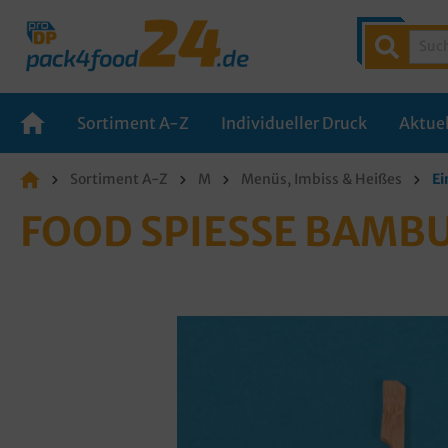
Sortiment A-Z
Individueller Druck
Aktuel
Sortiment A-Z
M
Menüs, Imbiss & Heißes
Ei
FOOD SPIESSE BAMBU