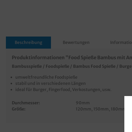
Beschreibung
Bewertungen
Informatio
Produktinformationen "Food Spieße Bambus mit Anf
Bambusspieße / Foodspieße / Bambus Food Spieße / Burger
umweltfreundliche Foodspieße
stabil und in verschiedenen Längen
ideal für Burger, Fingerfood, Verkostungen, usw.
Durchmesser:
90mm
Größe:
120mm
, 150mm
, 180mm