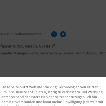
nen zur Produktsicherheit
asser 100St. versch. Größen"
spieße / Canapé Spieße
, verschiedene Größen, mit Anfasser, 100
Diese Seite nutzt Website Tracking-Technologien von Dritten,
um ihre Dienste anzubieten, stetig zu verbessern und Werbung
entsprechend der Interessen der Nutzer anzuzeigen. Ich bin
damit einverstanden und kann meine Einwilligung jederzeit mit