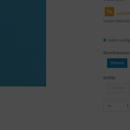
%
6,90 €
Inhalt:
100 Stü
Sofort verfüg
Durchmesser
90mm
Größe
180mm