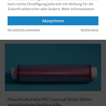
kann meine Einwilligung jederzeit mit Wirkung für die
Zukunft widerrufen oder ändern.
Mehr Informationen
Akzeptieren
KUNDEN, DIE DIESES PRODUKT GEKAUFT
HABEN, HABEN AUCH DIESE PRODUKTE
Nur technisch notwendige
Konfigurieren
GEKAUFT
Frischhaltefolie PVC lose auf Rolle 300m
verschiedene Breiten 4Ro.