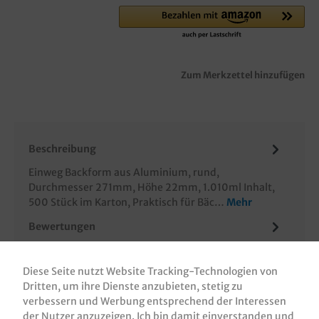
Zum Merkzettel hinzufügen
Beschreibung
Einweg Backform aus Aluminium, rund,
Durchmesser 271mm, Höhe 22mm, 1.010ml Inhalt,
500 Stück im Karton, Praktisch für Bäc…
Mehr
Bewertungen
Informationen zur Produktsicherheit
Diese Seite nutzt Website Tracking-Technologien von
Dritten, um ihre Dienste anzubieten, stetig zu
verbessern und Werbung entsprechend der Interessen
der Nutzer anzuzeigen. Ich bin damit einverstanden und